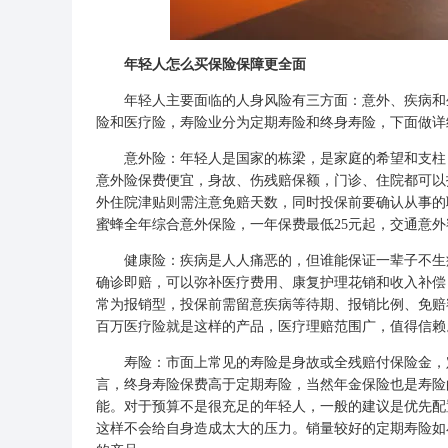
年轻人怎么买保险保障更全面
年轻人主要面临的人身风险有三方面：意外、疾病和生
险和医疗险，寿险业分为定期寿险和终身寿险，下面做详
意外险：年轻人是国家的栋梁，是家庭的希望和支柱，
意外险保费便宜，身故、伤残赔保额，门诊、住院都可以
外住院津贴则需注意免赔天数，同时投保前要确认从事的
蜜蜂全年综合意外保险
，一年保费最低25元起，交通意
健康险：疾病是人人痛恶的，但谁能保证一辈子不生病
确诊即赔，可以弥补医疗费用、康复护理花销和收入补偿
常为报销型，投保前需留意疾病等待期、报销比例、免赔
百万医疗险
就是这样的产品，医疗理赔范围广，值得信赖
寿险：市面上常见的寿险是身故或全残赔付保险金，定
言，终身寿险保费高于定期寿险，当然年金保险也是寿险
能。对于预算不是很充足的年轻人，一般的建议是优先配
这样不会给自身造成太大的压力。销量较好的定期寿险如