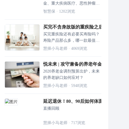
金、重大疾病医疗、恶性肿瘤质
子重离子医疗、恶性肿瘤院外特
智慧保
·
1202
浏览
定药品费用医疗和恶性肿瘤院外
特定药品费用医疗等保障。
买完不含身故版的重疾险之后，这些定期
买完重疾险还有必要买寿险吗？
寿险产品那么多，哪一款最值得
买？
慧择小马老师
·
4069
浏览
悦未来 | 攻守兼备的养老年金保险
2020养老金调剂预算出炉，未来
的养老缺口如何应对？
慧择小马老师
·
5948
浏览
延迟退休！80、90后如何体面养老？
直播回顾
慧择小马老师
·
717
浏览