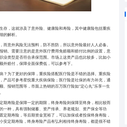
存，这就涉及了意外险、健康险和寿险，其中健康险包括重疾
细的解析。
而意外风险无法预料，防不胜防，所以意外险最好人人必备。
报销。需要注意的是意外医疗费用免赔额和赔付比例的设置，意
职业类型是否符合承保范围。市场上这类产品也比较多，比如
小
外额外赔付，保障全面保费低，可以参考下。
？为了更好的保障，重疾险搭配医疗险是不错的选择。重疾险
，产品可参考
星悦重大疾病保险
；医疗险是社保的有力补充，通
额、报销范围等，市面上热销的百万医疗险如
“定心丸”乐享一生
。
期寿险是保障一定的期限，终身寿险则保障至终身，相比较而
的一种，具有强制储蓄、资产传承、养老规划、资产保全等功
置定期寿险，等后期资金宽裕了，可以加保或者投保终身寿险，
小安定期寿险
，终身寿险产品有
弘利相传终身寿险
，都是很不错