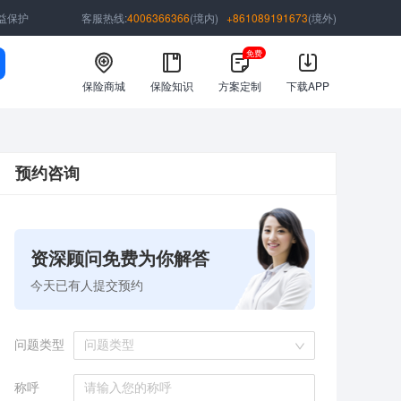
益保护
客服热线:
4006366366
(境内)
+861089191673
(境外)
免费
保险商城
保险知识
方案定制
下载APP
预约咨询
资深顾问免费为你解答
今天已有
人提交预约
问题类型
问题类型
称呼