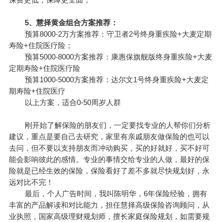
5、慧择黄金组合方案推荐：
预算8000-2万方案推荐：
守卫者2号终身重疾险
+
大麦定期
寿险
+住院医疗险；
预算5000-8000方案推荐：
康惠保旗舰版终身重疾险
+大麦
定期寿险+住院医疗险
预算1000-5000方案推荐：
达尔文1号终身重疾险
+大麦定
期寿险+住院医疗
以上方案，适合0-50周岁人群
刚开始了解保险的朋友们，一定要找专业的人帮你们分析
建议，重点是要自己去研究，家里有亲戚朋友做保险的也可以
去问，但不要以支持朋友而冲动购买，买的好就好，买不好可
能会影响彼此的感情。专业的事情交给专业的人做，最好的保
险就是已经生效的保险，保险看好了差不多就尽快规划好，永
远对比不完！
最后，个人广告时间，我叫陈明华，6年保险经验，拥有
丰富的产品解读和对比能力，担任慧择高级保险咨询顾问，从
业执照，国家高级理财规划师，擅长家庭保险规划，如需要规