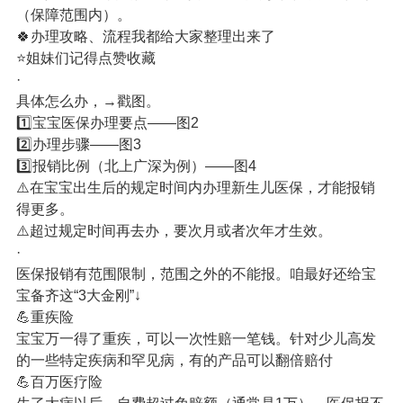
（保障范围内）。
🍀办理攻略、流程我都给大家整理出来了
⭐姐妹们记得点赞收藏
·
具体怎么办，→戳图。
1️⃣宝宝医保办理要点——图2
2️⃣办理步骤——图3
3️⃣报销比例（北上广深为例）——图4
⚠️在宝宝出生后的规定时间内办理新生儿医保，才能报销
得更多。
⚠️超过规定时间再去办，要次月或者次年才生效。
·
医保报销有范围限制，范围之外的不能报。咱最好还给宝
宝备齐这“3大金刚”↓
💪重疾险
宝宝万一得了重疾，可以一次性赔一笔钱。针对少儿高发
的一些特定疾病和罕见病，有的产品可以翻倍赔付
💪百万医疗险