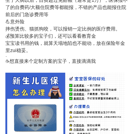
生了大病以后，自费超过免赔额（通常是1万），医保报不
了的自费药/大额住院费等都能报，不错的产品也能报住院
前后的门急诊费用等
💪意外险
摔伤烫伤、猫抓狗咬，可以报销一定比例的医疗费用。
💰预算比较多的宝子们，还可以看看教育金
宝宝读书用的钱，就算天塌地陷也不能动，放在保险年金
里zui稳妥。
·
☕
想直接来个定制方案的宝子，直接滴滴我