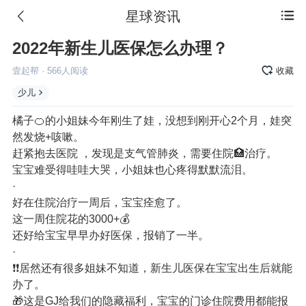
星球资讯

2022年新生儿医保怎么办理？
壹起帮
·
566
人阅读
收藏
少儿
橘子🍊的小姐妹今年刚生了娃，没想到刚开心2个月，娃突
然发烧+咳嗽。
赶紧抱去医院 ，发现是支气管肺炎，需要住院🏥治疗。
宝宝难受得哇哇大哭，小姐妹也心疼得默默流泪。
·
好在住院治疗一周后，宝宝痊愈了。
这一周住院花的3000+💰
还好给宝宝早早办好医保，报销了一半。
·
❗❗居然还有很多姐妹不知道，新生儿医保在宝宝出生后就能
办了。
🎁这是GJ给我们的隐藏福利，宝宝的门诊住院费用都能报