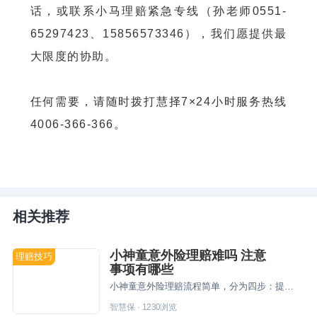
话，或联系小马理赔紧急专线（孙老师0551-
65297423、15856573346），我们愿提供最
大限度的协助。
任何需要，请随时拨打慧择7×24小时服务热线
4006-366-366。
相关推荐
小神童意外险理赔难吗 注意
理赔技巧
事项有哪些
小神童意外险理赔流程简单，分为四步：提交理赔申请、准备与提交理赔资料、等待保司审核、结案。
智慧保
·
1230
浏览