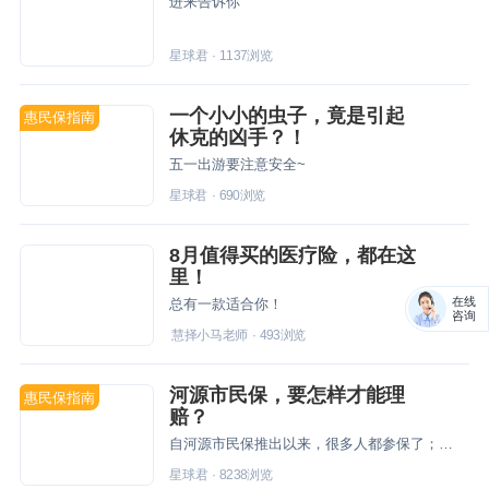
进来告诉你
星球君
·
1137
浏览
一个小小的虫子，竟是引起
惠民保指南
休克的凶手？！
五一出游要注意安全~
星球君
·
690
浏览
8月值得买的医疗险，都在这
里！
在线
总有一款适合你！
咨询
慧择小马老师
·
493
浏览
河源市民保，要怎样才能理
惠民保指南
赔？
自河源市民保推出以来，很多人都参保了；但是参保完，就不管了吗？当然不行啦！如果想要快速顺利的拿到理赔款，那就得先了解如何理赔，理赔前有哪些资料需要准备？怎么通知保险公司？
星球君
·
8238
浏览