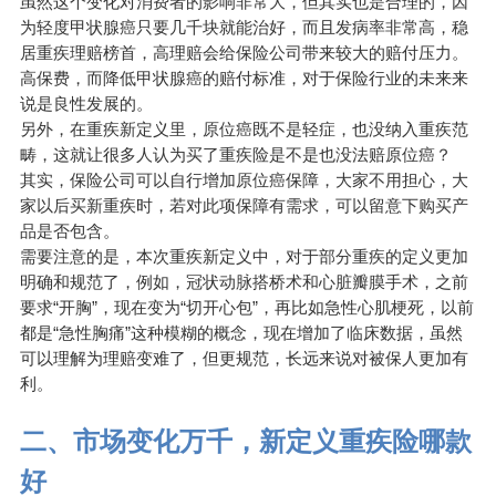
虽然这个变化对消费者的影响非常大，但其实也是合理的，因
为轻度甲状腺癌只要几千块就能治好，而且发病率非常高，稳
居重疾理赔榜首，高理赔会给保险公司带来较大的赔付压力。
高保费，而降低甲状腺癌的赔付标准，对于保险行业的未来来
说是良性发展的。
另外，在重疾新定义里，原位癌既不是轻症，也没纳入重疾范
畴，这就让很多人认为买了重疾险是不是也没法赔原位癌？
其实，保险公司可以自行增加原位癌保障，大家不用担心，大
家以后买新重疾时，若对此项保障有需求，可以留意下购买产
品是否包含。
需要注意的是，本次重疾新定义中，对于部分重疾的定义更加
明确和规范了，例如，冠状动脉搭桥术和心脏瓣膜手术，之前
要求“开胸”，现在变为“切开心包”，再比如急性心肌梗死，以前
都是“急性胸痛”这种模糊的概念，现在增加了临床数据，虽然
可以理解为理赔变难了，但更规范，长远来说对被保人更加有
利。
二、市场变化万千，新定义重疾险哪款
好