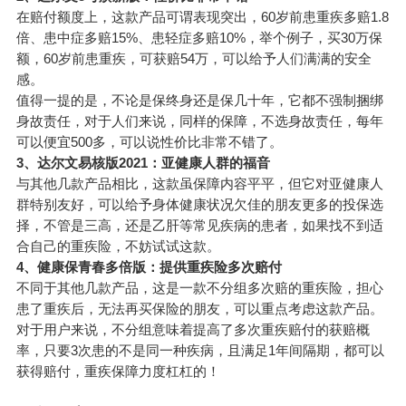
在赔付额度上，这款产品可谓表现突出，60岁前患重疾多赔1.8
倍、患中症多赔15%、患轻症多赔10%，举个例子，买30万保
额，60岁前患重疾，可获赔54万，可以给予人们满满的安全
感。
值得一提的是，不论是保终身还是保几十年，它都不强制捆绑
身故责任，对于人们来说，同样的保障，不选身故责任，每年
可以便宜500多，可以说性价比非常不错了。
3、达尔文易核版2021：亚健康人群的福音
与其他几款产品相比，这款虽保障内容平平，但它对亚健康人
群特别友好，可以给予身体健康状况欠佳的朋友更多的投保选
择，不管是三高，还是乙肝等常见疾病的患者，如果找不到适
合自己的重疾险，不妨试试这款。
4、健康保青春多倍版：提供重疾险多次赔付
不同于其他几款产品，这是一款不分组多次赔的重疾险，担心
患了重疾后，无法再
买保险
的朋友，可以重点考虑这款产品。
对于用户来说，不分组意味着提高了多次重疾赔付的获赔概
率，只要3次患的不是同一种疾病，且满足1年间隔期，都可以
获得赔付，重疾保障力度杠杠的！