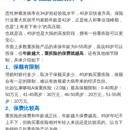
恶性肿瘤发病率在34岁前处较低水平，40岁后快速升高。保险
行业重大疾病平均索赔年龄是42岁，正是收入和事业顶峰期，
也是“上有老下有小”的高压期。
也就是说，49岁也是大病的高发阶段，拥有一份重疾险可以更
安心。
市面上多数重疾险产品的承保年龄为0-55周岁，虽说49岁可以
投保，但
年龄越大，重疾险的保费就越高
，还有其他细节限
制，具体介绍如下：
1、保额有限制
理赔时赔付多少，取决于保额买多少。49岁购买重疾险，保额
会有一定的限制，难以有效规避大病带来的经济负担。
比如弘康哆啦A保重疾险（2.0版）最高保额限制：0-40周岁：
50万元，41-45周岁：30万元，46-50周岁：20万元，51-55周
岁：10万元。
2、保费比较高
重疾险的保费和年龄成正比，年龄越大保费越高。49岁年纪不
上不下，但购买重疾险相对年轻人来说还是比较高的。以当下
热销的几款重疾险产品为例：