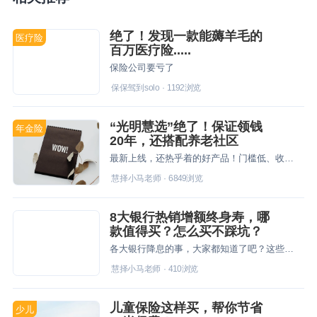
绝了！发现一款能薅羊毛的
医疗险
百万医疗险.....
保险公司要亏了
保保驾到solo
·
1192
浏览
“光明慧选”绝了！保证领钱
年金险
20年，还搭配养老社区
最新上线，还热乎着的好产品！门槛低、收益高，绝绝子
慧择小马老师
·
6849
浏览
8大银行热销增额终身寿，哪
款值得买？怎么买不踩坑？
各大银行降息的事，大家都知道了吧？这些银行推荐的增额终身寿，到底咋样？和线上增额终身寿有何区别？怎么选？谁更牛？今天咱们就来测一测8款银行热销的增额寿，哪款值得买？怎么买不踩坑？
慧择小马老师
·
410
浏览
儿童保险这样买，帮你节省
少儿