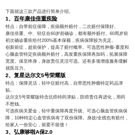
下面就这三款产品进行简单介绍。
1、
百年康佳倍重疾险
特点：自带前症保障，疾病额外赔付，二次赔付保障好。
康佳倍重、中、轻症在60岁前确诊，都有额外赔付。60周岁前
初次确诊重疾给付200%基本保额，疾病保障较为充足。
创新前症，超前保护，提高了赔付概率。可选恶性肿瘤-重度和
心脑血管特定疾病额外赔付，高发重疾保障再加码，拓展保障
宽度。保至终身，身故责任灵活可选。还有多项增值服务缓解
就医压力。
2、
复星达尔文5号荣耀版
特点：保障灵活，轻中症赔付高，自带恶性肿瘤特定药品津
贴。
达尔文5号荣耀版特含抗癌特药津贴，防癌责任再进化，用药
不愁钱。
可选疾病关爱金，轻中重保障再度升级。可选心脑血管疾病保
障，10种特定心血管疾病有了双份保障。身故/全残也有赔付，
给家人一份安心，留爱不留债！
3、
弘康哆啦A保2.0