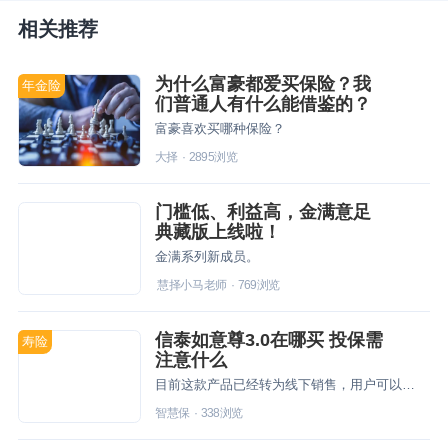
相关推荐
为什么富豪都爱买保险？我
年金险
们普通人有什么能借鉴的？
富豪喜欢买哪种保险？
大择
·
2895
浏览
门槛低、利益高，金满意足
典藏版上线啦！
金满系列新成员。
慧择小马老师
·
769
浏览
信泰如意尊3.0在哪买 投保需
寿险
注意什么
目前这款产品已经转为线下销售，用户可以去信泰人寿的线下营业厅进行投保，在投保中遇到问题，可以及时咨询工作人员帮助解决。
智慧保
·
338
浏览