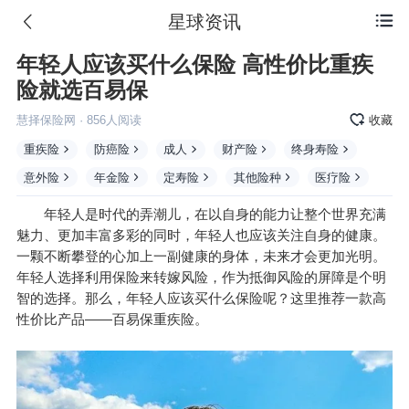
星球资讯

年轻人应该买什么保险 高性价比重疾
险就选百易保
慧择保险网
·
856
人阅读
收藏
重疾险
防癌险
成人
财产险
终身寿险
意外险
年金险
定寿险
其他险种
医疗险
年轻人是时代的弄潮儿，在以自身的能力让整个世界充满
魅力、更加丰富多彩的同时，年轻人也应该关注自身的健康。
一颗不断攀登的心加上一副健康的身体，未来才会更加光明。
年轻人选择利用保险来转嫁风险，作为抵御风险的屏障是个明
智的选择。那么，年轻人应该买什么保险呢？这里推荐一款高
性价比产品——百易保重疾险。