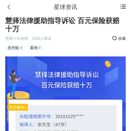
星球资讯

慧择法律援助指导诉讼 百元保险获赔
十万
慧择小马老师
·
1538
人阅读
收藏
意外险
案例