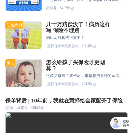
星球君
·
5405
浏览
几十万赔偿没了！病历这样
理赔案例
写 保险不理赔
病历写对真的很重要！
慧择保保驾到阿宝叔
·
1394
浏览
怎么给孩子买保险才更划
少儿
算？
很多父母有了孩子后，都是想把最好的留给孩子。但是不能包括给孩子买寿险、买返还险、买综合性保险......没错，今天阿宝叔想讲的就是，如何给自己的孩子买保险才更划算？
慧择保保驾到阿宝叔
·
2717
浏览
保单背后 | 10年前，我就在慧择给全家配齐了保险
慧择小马老师
·
436
浏览
在线
咨询