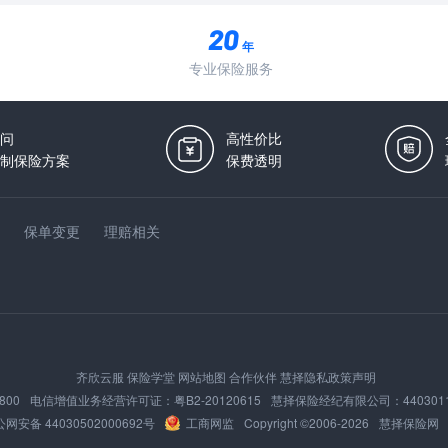
年
专业保险服务
问
高性价比
制保险方案
保费透明
保单变更
理赔相关
齐欣云服
保险学堂
网站地图
合作伙伴
慧择隐私政策声明
800
电信增值业务经营许可证：
粤B2-20120615
慧择保险经纪有限公司：
440301
网安备 44030502000692号
工商网监
Copyright ©2006-
2026
慧择保险网