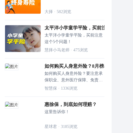
大择
·
582
浏览
太平洋小学童学平险，买前注意这个5个问
太平洋小学童学平险，买前注意
这个5个问题！
慧择小马老师
·
475
浏览
如何购买人身意外险？8月榜单来袭，买对
如何购买人身意外险？要注意承
保职业、意外医疗保障、免责条
款等内容，多维度进行分析，按
智慧保
·
1336
浏览
需进行规划。
惠徐保，到底如何理赔？
这里告诉你！
星球君
·
3185
浏览