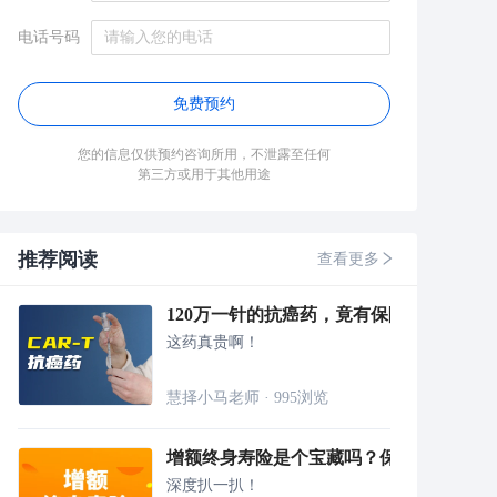
电话号码
免费预约
您的信息仅供预约咨询所用，不泄露至任何
第三方或用于其他用途
推荐阅读
查看更多
120万一针的抗癌药，竟有保险可以报！
这药真贵啊！
慧择小马老师
·
995
浏览
增额终身寿险是个宝藏吗？保单利益怎么
深度扒一扒！