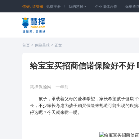
你好,
请登录
免费注册
我的慧择
企业团体合作
保单查

>
>
首页
保险星球
正文
给宝宝买招商信诺保险好不好 
慧择保险网
·
一年前
孩子，承载着父母的爱和希望，家长希望孩子健康平安
长，不少家长考虑为孩子购
买保险
来规避可能出现的疾病
得选呢？今天就来唠一唠。