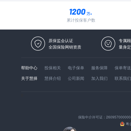
万+
累计投保客户数
原保监会认证
专属顾
全国保险网销资质
量身定
帮助中心
投保相关
电子保单
服务保障
保单寄送
关于慧择
慧择介绍
公司新闻
加入我们
联系我们
0
保险中介许可证：
260957000000
粤公