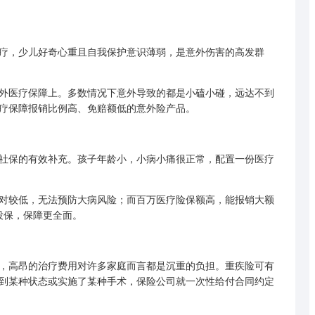
，少儿好奇心重且自我保护意识薄弱，是意外伤害的高发群
医疗保障上。多数情况下意外导致的都是小磕小碰，远达不到
疗保障报销比例高、免赔额低的意外险产品。
保的有效补充。孩子年龄小，小病小痛很正常，配置一份医疗
较低，无法预防大病风险；而百万医疗险保额高，能报销大额
投保，保障更全面。
高昂的治疗费用对许多家庭而言都是沉重的负担。重疾险可有
到某种状态或实施了某种手术，保险公司就一次性给付合同约定