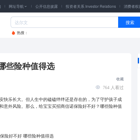
询
网址导航
公开信息披露
投资者关系 Investor Relations
消费者权

搜索
热搜：
哪些险种值得选
收藏
764
人看过
快乐长大。但人生中的磕磕绊绊还是存在的，为了守护孩子成
和意外风险。那么，给宝宝买招商信诺保险好不好？哪些险种值