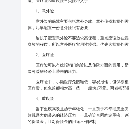
险、
医疗险
和重疾险三类险种入手。
1、意外险
意外险的保障主要包括意外身故、意外伤残和意外医疗
体，尽早配置一份意外险很有必要。
给孩子配置意外险不要追求高保额，重点应该放在意外
身故的程度，所以意外医疗实用性较强。优先选择意外医
2、医疗险
医疗险可以有效报销门急诊以及住院方面的费用，是社
险可缓解经济上带来的压力。
医疗险中，小额医疗免赔额低，容易报销，但保额相对
医疗费，但免赔额相对高一些，一般为1万元。两者搭配
3、重疾险
当下重疾高发且趋于年轻化，一旦孩子不幸罹患重疾，
效规避大病带来的经济压力，一旦确诊合同约定重疾、达
的保险金，且对保险金的用途不作限制。