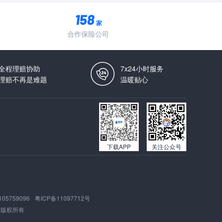
家
合作保险公司
全程理赔协助
7x24小时服务
理赔不再是难题
温暖贴心
下载APP
关注公众号
105759096
粤ICP备11097712号
版权所有