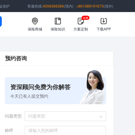
益保护
客服热线:
4006366366
(境内)
+861089191673
(境外)
免费
保险商城
保险知识
方案定制
下载APP
预约咨询
资深顾问免费为你解答
今天已有
人提交预约
问题类型
问题类型
称呼