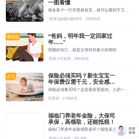
一图看懂
很多客户一打开慧择首页，就可以看到守卫者和达尔文的“美貌”，没错，这两款是慧择的当家花旦，最多客户青睐的重疾险，今天我就来跟大家说说这两款产品的区别在哪里。
慧择高级顾问陈明华
·
2056
浏览
“爸妈，明年我一定回家过
重疾险
年......"
照顾好自己，就是父母对你最大的期待
慧择小马老师
·
3863
浏览
保险必须买吗？新生宝宝一
少儿
年保费仅需千元，安全感拉
满100分
保险必须要买吗？这是毋容置疑的。人的一生意外和疾病风险都有可能发生，抵抗力差、安全意识较差的孩子保险保障是一定不可少的。
智慧保
·
1749
浏览
福临门养老年金险，大保司
承保，高领取，还能抵税！
在线
福临门养老年金险领取多吗？能抵多少税？
咨询
慧择小马老师
·
261
浏览