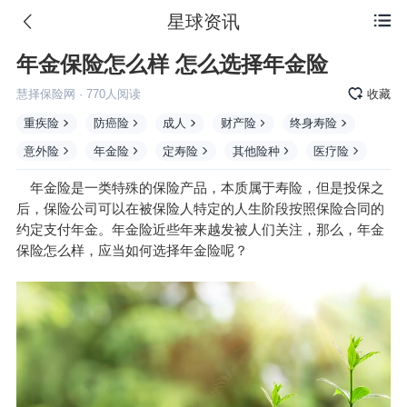
星球资讯

年金保险怎么样 怎么选择年金险
慧择保险网
·
770
人阅读
收藏
重疾险
防癌险
成人
财产险
终身寿险
意外险
年金险
定寿险
其他险种
医疗险
年金
险是一类特殊的
保险产品
，本质属于寿险，但是投保之
后，保险公司可以在
被保险人
特定的人生阶段按照保险合同的
约定支付年金。年金险近些年来越发被人们关注，那么，年金
保险怎么样，应当如何选择年金险呢？