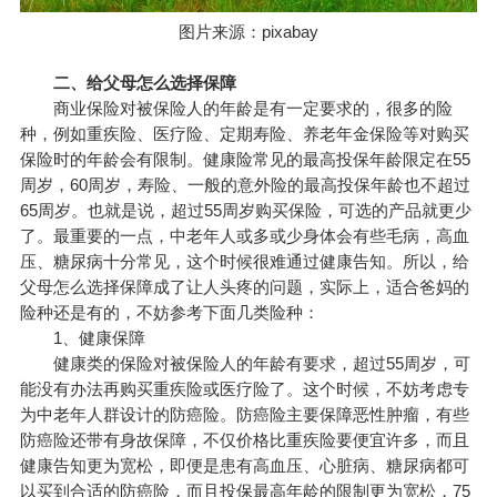
图片来源：pixabay
二、给父母怎么选择保障
商业保险
对被保险人的年龄是有一定要求的，很多的险
种，例如重疾险、医疗险、定期寿险、养老
年金
保险等对购买
保险时的年龄会有限制。健康险常见的最高投保年龄限定在55
周岁，60周岁，寿险、一般的意外险的最高投保年龄也不超过
65周岁。也就是说，超过55周岁购买保险，可选的产品就更少
了。最重要的一点，中老年人或多或少身体会有些毛病，高血
压、糖尿病十分常见，这个时候很难通过健康告知。所以，给
父母怎么选择保障成了让人头疼的问题，实际上，适合爸妈的
险种还是有的，不妨参考下面几类险种：
1、健康保障
健康类的保险对被保险人的年龄有要求，超过55周岁，可
能没有办法再购买重疾险或医疗险了。这个时候，不妨考虑专
为中老年人群设计的防癌险。防癌险主要保障恶性肿瘤，有些
防癌险还带有身故保障，不仅价格比重疾险要便宜许多，而且
健康告知更为宽松，即便是患有高血压、心脏病、糖尿病都可
以买到合适的防癌险，而且投保最高年龄的限制更为宽松，75