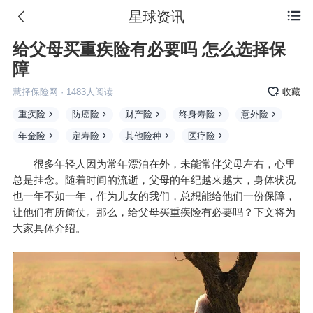
星球资讯

给父母买重疾险有必要吗 怎么选择保
障
慧择保险网
·
1483
人阅读
收藏
重疾险
防癌险
财产险
终身寿险
意外险
年金险
定寿险
其他险种
医疗险
很多年轻人因为常年漂泊在外，未能常伴父母左右，心里
总是挂念。随着时间的流逝，父母的年纪越来越大，身体状况
也一年不如一年，作为儿女的我们，总想能给他们一份保障，
让他们有所倚仗。那么，给父母买重疾险有必要吗？下文将为
大家具体介绍。