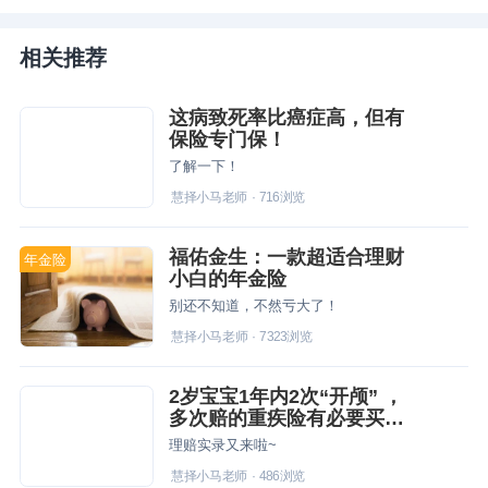
相关推荐
这病致死率比癌症高，但有
保险专门保！
了解一下！
慧择小马老师
·
716
浏览
福佑金生：一款超适合理财
年金险
小白的年金险
别还不知道，不然亏大了！
慧择小马老师
·
7323
浏览
2岁宝宝1年内2次“开颅” ，
多次赔的重疾险有必要买
吗？
理赔实录又来啦~
慧择小马老师
·
486
浏览