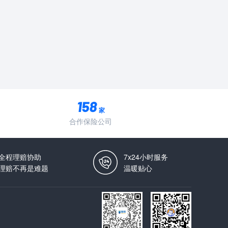
家
合作保险公司
全程理赔协助
7x24小时服务
理赔不再是难题
温暖贴心