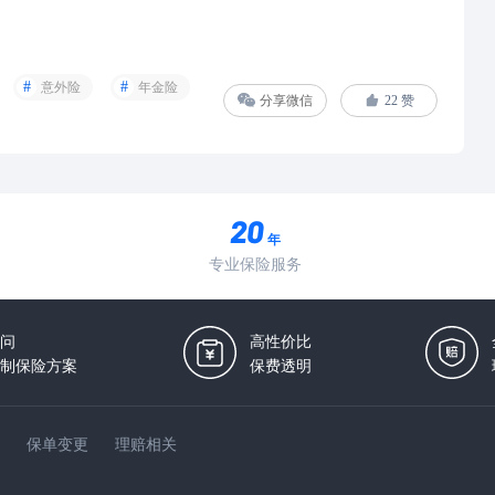
意外险
年金险
分享微信
22
赞
年
专业保险服务
问
高性价比
制保险方案
保费透明
保单变更
理赔相关