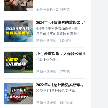
保险马探长
·
2444
浏览
2024年4月值得买的重疾险，换成这6款了
4月整个重疾险市场焕然一新！4
月后值得买的重疾险有哪些？应
该怎么选呢？
慧择小马老师
·
840
浏览
小可爱重疾险，大保险公司出品，便宜！
也是不错的呢。
慧择小马老师
·
47
浏览
2022年4月意外险热卖榜单，大人、小孩
2022年4月意外险热卖榜单
慧择小马老师
·
1542
浏览