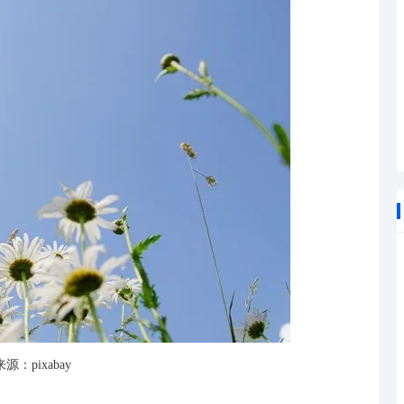
源：pixabay