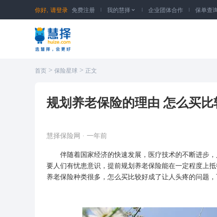
你好,
请登录
免费注册
我的慧择
企业团体合作
保单查

>
>
首页
保险星球
正文
规划养老保险的理由 怎么买比
慧择保险网
·
一年前
伴随着国家经济的快速发展，医疗技术的不断进步，人
要人们有忧患意识，提前规划养老保险能在一定程度上抵
养老保险种类很多，怎么买比较好成了让人头疼的问题，