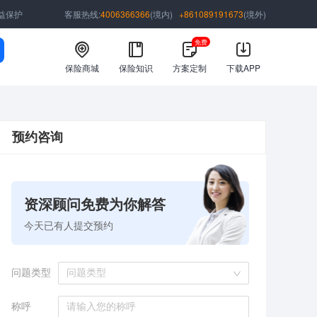
益保护
客服热线:
4006366366
(境内)
+861089191673
(境外)
免费
保险商城
保险知识
方案定制
下载APP
预约咨询
资深顾问免费为你解答
今天已有
人提交预约
问题类型
问题类型
称呼