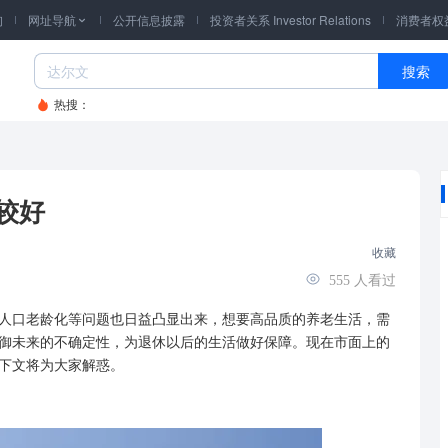
询
网址导航
公开信息披露
投资者关系 Investor Relations
消费者权

搜索
热搜：
较好
收藏
555
人看过
口老龄化等问题也日益凸显出来，想要高品质的养老生活，需
御未来的不确定性，为退休以后的生活做好保障。现在市面上的
下文将为大家解惑。