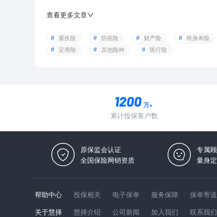
查看更多文章
重疾险
防癌险
财产险
终身寿险
定寿险
其他险种
医疗险
万+
累计投保客户数
原保监会认证
专属顾
全国保险网销资质
量身定
帮助中心
投保相关
电子保单
服务保障
保单寄送
关于慧择
慧择介绍
公司新闻
加入我们
联系我们