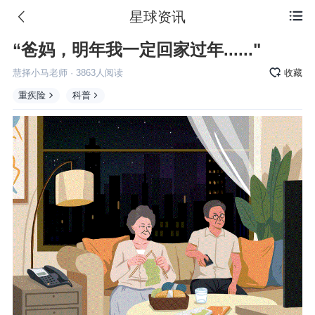
星球资讯

“爸妈，明年我一定回家过年......"
慧择小马老师
·
3863
人阅读
收藏
重疾险
科普