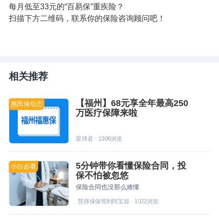
每月低至33元的“百易保”重疾险？
扫描下方二维码，联系你的
保险咨询
顾问吧！
相关推荐
【福州】68元享全年最高250
惠民保动态
万医疗保障来啦
星球君
·
1306
浏览
5分钟带你看懂保险合同，投
小白必看
保不怕被忽悠
保险合同也没那么难懂
慧择保保驾到阿宝叔
·
1022
浏览