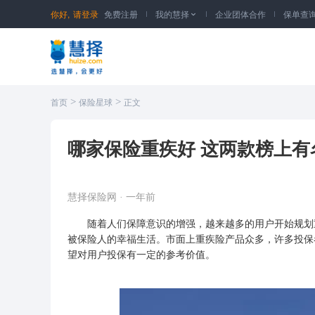
你好,
请登录
免费注册
我的慧择
企业团体合作
保单查

>
>
首页
保险星球
正文
哪家保险重疾好 这两款榜上有
慧择保险网
·
一年前
随着人们保障意识的增强，越来越多的用户开始规划重
被保险人
的幸福生活。市面上重疾险产品众多，许多投保
望对用户投保有一定的参考价值。