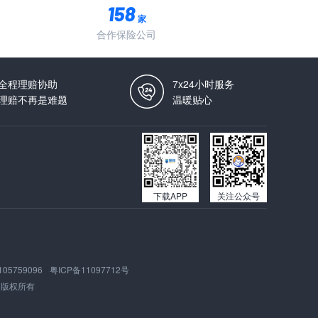
家
合作保险公司
全程理赔协助
7x24小时服务
理赔不再是难题
温暖贴心
下载APP
关注公众号
105759096
粤ICP备11097712号
版权所有