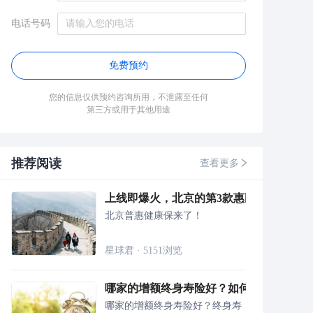
电话号码
免费预约
您的信息仅供预约咨询所用，不泄露至任何
第三方或用于其他用途
推荐阅读
查看更多
上线即爆火，北京的第3款惠民保要买吗？
北京普惠健康保来了！
星球君
·
5151
浏览
哪家的增额终身寿险好？如何挑选，这里
哪家的增额终身寿险好？终身寿