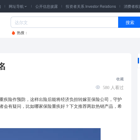
询
网址导航
公开信息披露
投资者关系 Investor Relations
消费者权

搜索
热搜：
名
收藏
580
人看过
疾险作预防，这样出险后能将经济负担转嫁至保险公司，守护
者会有疑问，比如哪家保险重疾好？下文推荐两款热销产品，希