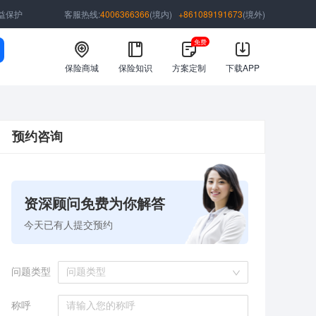
益保护
客服热线:
4006366366
(境内)
+861089191673
(境外)
免费
保险商城
保险知识
方案定制
下载APP
预约咨询
资深顾问免费为你解答
今天已有
人提交预约
问题类型
问题类型
称呼