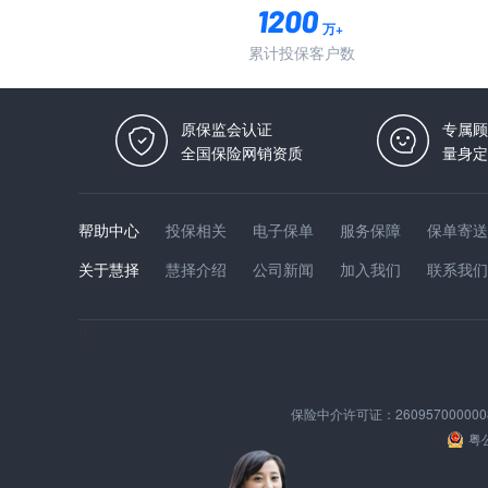
万+
累计投保客户数
原保监会认证
专属顾
全国保险网销资质
量身定
帮助中心
投保相关
电子保单
服务保障
保单寄送
关于慧择
慧择介绍
公司新闻
加入我们
联系我们
0
保险中介许可证：
260957000000
粤公