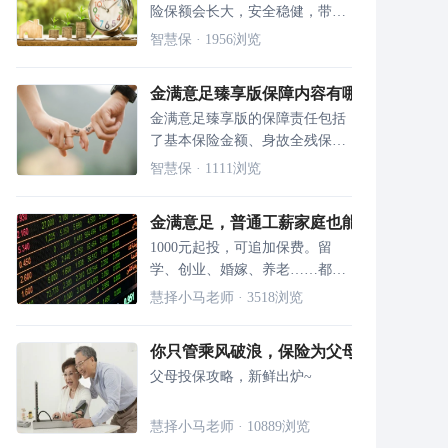
险保额会长大，安全稳健，带给
人们满满的安全感。
智慧保
·
1956
浏览
金满意足臻享版保障内容有哪些 能买吗
金满意足臻享版的保障责任包括
了基本保险金额、身故全残保障
以及交通意外身故保险金。
智慧保
·
1111
浏览
金满意足，普通工薪家庭也能给孩子存下1
1000元起投，可追加保费。留
学、创业、婚嫁、养老……都能
用它解决！
慧择小马老师
·
3518
浏览
你只管乘风破浪，保险为父母保驾护航
父母投保攻略，新鲜出炉~
慧择小马老师
·
10889
浏览