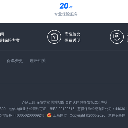
年
专业保险服务
问
高性价比
制保险方案
保费透明
保单变更
理赔相关
齐欣云服
保险学堂
网站地图
合作伙伴
慧择隐私政策声明
800
电信增值业务经营许可证：
粤B2-20120615
慧择保险经纪有限公司：
440301
网安备 44030502000692号
工商网监
Copyright ©2006-
2026
慧择保险网