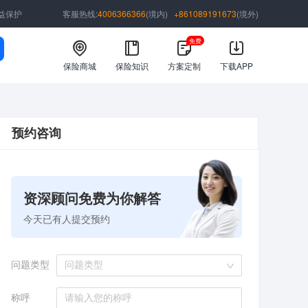
益保护
客服热线:
4006366366
(境内)
+861089191673
(境外)
免费
保险商城
保险知识
方案定制
下载APP
预约咨询
资深顾问免费为你解答
今天已有
人提交预约
问题类型
问题类型
称呼