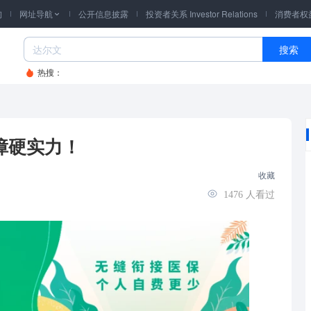
询
网址导航
公开信息披露
投资者关系 Investor Relations
消费者权

搜索
热搜：
障硬实力！
收藏
1476
人看过