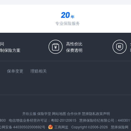
年
专业保险服务
问
高性价比
制保险方案
保费透明
保单变更
理赔相关
齐欣云服
保险学堂
网站地图
合作伙伴
慧择隐私政策声明
800
电信增值业务经营许可证：
粤B2-20120615
慧择保险经纪有限公司：
440301
网安备 44030502000692号
工商网监
Copyright ©2006-
2026
慧择保险网