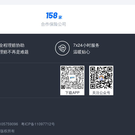
家
合作保险公司
全程理赔协助
7x24小时服务
理赔不再是难题
温暖贴心
下载APP
关注公众号
105759096
粤ICP备11097712号
版权所有