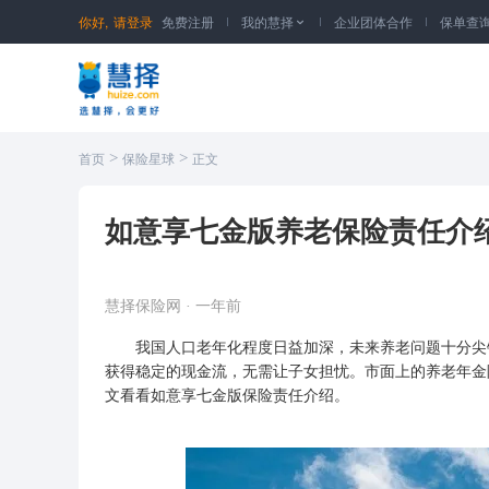
你好,
请登录
免费注册
我的慧择
企业团体合作
保单查

>
>
首页
保险星球
正文
如意享七金版养老保险责任介绍
慧择保险网
·
一年前
我国人口老年化程度日益加深，未来养老问题十分尖
获得稳定的现金流，无需让子女担忧。市面上的养老年金
文看看如意享七金版保险责任介绍。