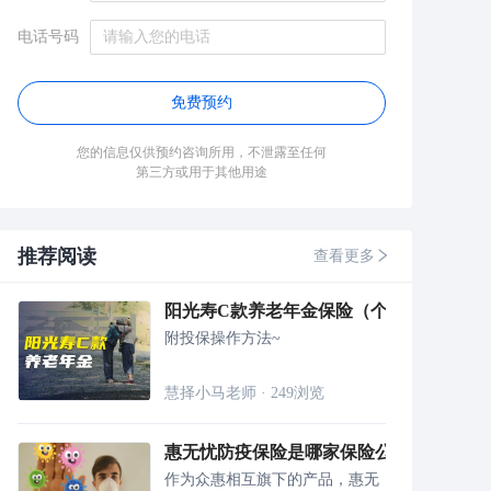
电话号码
免费预约
您的信息仅供预约咨询所用，不泄露至任何
第三方或用于其他用途
推荐阅读
查看更多
阳光寿C款养老年金保险（个养版）值得
附投保操作方法~
慧择小马老师
·
249
浏览
惠无忧防疫保险是哪家保险公司 保障内容
作为众惠相互旗下的产品，惠无