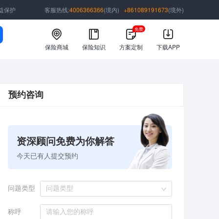
益保护
客服热线:
4006366366
(境内)
+861089191673
(境外)
免费
保险商城
保险知识
方案定制
下载APP
预约咨询
资深顾问免费为你解答
今天已有
人提交预约
问题类型
问题类型
称呼