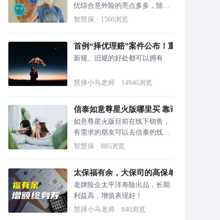
忧综合意外险的亮点多多，除了
新冠肺炎保障外，还含猝死保
智慧保
·
1566
浏览
障。
首例“择优理赔”案件公布！重疾险理赔更
新规、旧规的好处都可以拥有
慧择小马老师
·
14946
浏览
信泰如意尊星火版哪里买 靠谱吗
如意尊星火版目前在线下销售，
有需求的朋友可以去信泰的线下
营业厅进行选购，也可以登录慧
智慧保
·
885
浏览
择保险网进行预约咨询。
太保福有余，大保司的高保单利益增额寿
老牌险企太平洋寿险出品，长期
利益高，增值表现好！
慧择小马老师
·
840
浏览