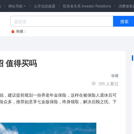
询
网址导航
公开信息披露
投资者关系 Investor Relations
消费者权

搜索
热搜：
 值得买吗
收藏
399
人看过
锐，建议提前规划一份养老
年金
保险，这样在被保险人退休后可
险众多，推荐如意享七金版保险，终身领取，解决后顾之忧。下