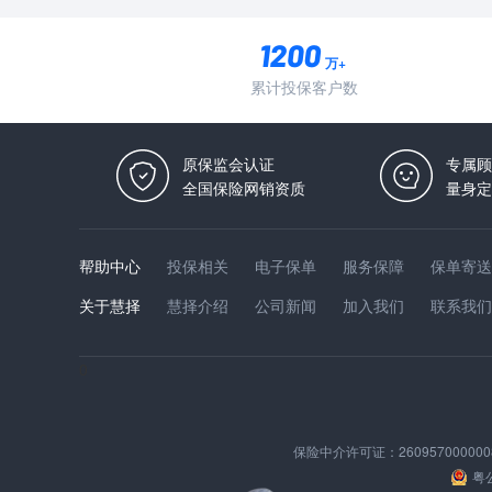
万+
累计投保客户数
原保监会认证
专属顾
全国保险网销资质
量身定
帮助中心
投保相关
电子保单
服务保障
保单寄送
关于慧择
慧择介绍
公司新闻
加入我们
联系我们
0
保险中介许可证：
260957000000
粤公