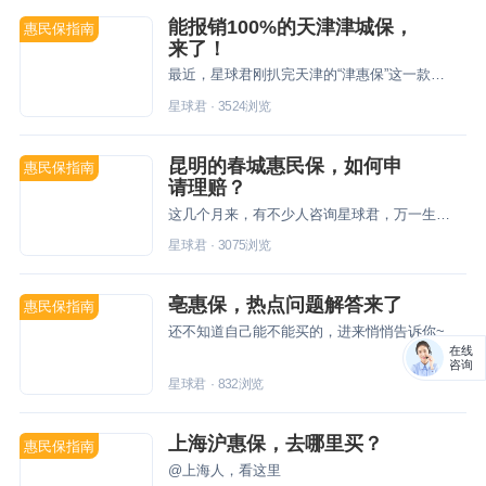
能报销100%的天津津城保，
惠民保指南
来了！
最近，星球君刚扒完天津的“津惠保”这一款惠民保险，没想到还不到半个月，天津竟然又秀了一波！再次推出了一款名为“津城保”的，两者就只差别一个字？只要是“天津医保参保人”就可以购买，不限年龄和职业，也没有健康要求！天津的朋友们终于按捺不住、拍案而起！让星球君说说这一款“津城保”是什么来头！
星球君
·
3524
浏览
昆明的春城惠民保，如何申
惠民保指南
请理赔？
这几个月来，有不少人咨询星球君，万一生病后要如何申请理赔？今天星球君就以问答的方式跟大家说说，如果觉得实用的朋友，可以转发给身边的亲朋好友~
星球君
·
3075
浏览
亳惠保，热点问题解答来了
惠民保指南
还不知道自己能不能买的，进来悄悄告诉你~
在线
咨询
星球君
·
832
浏览
上海沪惠保，去哪里买？
惠民保指南
@上海人，看这里