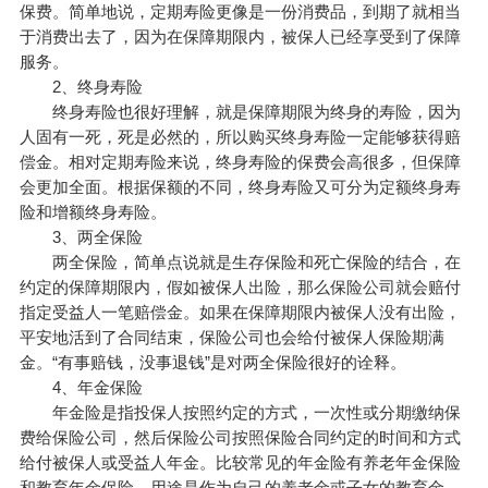
保费。简单地说，定期寿险更像是一份消费品，到期了就相当
于消费出去了，因为在保障期限内，被保人已经享受到了保障
服务。
2、终身寿险
终身寿险也很好理解，就是保障期限为终身的寿险，因为
人固有一死，死是必然的，所以购买终身寿险一定能够获得赔
偿金。相对定期寿险来说，终身寿险的保费会高很多，但保障
会更加全面。根据保额的不同，终身寿险又可分为定额终身寿
险和增额终身寿险。
3、两全保险
两全保险，简单点说就是生存保险和死亡保险的结合，在
约定的保障期限内，假如被保人出险，那么保险公司就会赔付
指定受益人一笔赔偿金。如果在保障期限内被保人没有出险，
平安地活到了合同结束，保险公司也会给付被保人保险期满
金。“有事赔钱，没事退钱”是对两全保险很好的诠释。
4、年金保险
年金险是指投保人按照约定的方式，一次性或分期缴纳保
费给保险公司，然后保险公司按照保险合同约定的时间和方式
给付被保人或受益人年金。比较常见的年金险有
养老年金保险
和教育年金保险，用途是作为自己的养老金或子女的教育金。