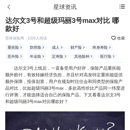
星球资讯

达尔文3号和超级玛丽3号max对比 哪
款好
慧择保险网
·
1026
人阅读
收藏
重疾险
防癌险
成人
财产险
终身寿险
意外险
年金险
定寿险
其他险种
医疗险
达尔文3号上线后，一直备受用户好评，
保险产品
重疾能
额外赔付，有效转嫁经济负担，并且针对高发特定重疾能提供
额外保障，投保划算，用户在规划时往往会和同类型的保险产
品对比，比如超级玛丽3号max，多款高性价比产品同一纬度进
行评测，才能选择适合自己的保险产品。下文看看达尔文3号
和超级玛丽3号max对比哪款好？