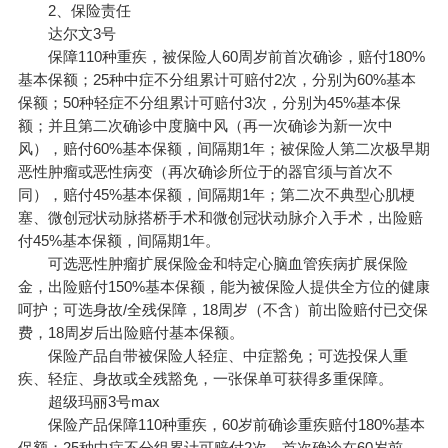
2、保险责任
达尔文3号
保障110种重疾，
被保险人
60周岁前首次确诊，赔付180%
基本保额；25种中症不分组累计可赔付2次，分别为60%基本
保额；50种轻症不分组累计可赔付3次，分别为45%基本保
额；并且第二次确诊中度脑中风（再一次确诊为新一次中
风），赔付60%基本保额，间隔期1年；被保险人第二次极早期
恶性肿瘤或恶性病变（再次确诊所位于的器官须与首次不
同），赔付45%基本保额，间隔期1年；第二次不典型心肌梗
塞、微创冠状动脉搭桥手术和微创冠状动脉介入手术，出险赔
付45%基本保额，间隔期1年。
可选恶性肿瘤扩展保险金和特定心脑血管疾病扩展保险
金，出险赔付150%基本保额，能为被保险人提供全方位的健康
呵护；可选身故/全残保障，18周岁（不含）前出险赔付已交保
费，18周岁后出险赔付基本保额。
保险产品自带被保险人轻症、中症豁免；可选投保人重
疾、轻症、身故或全残豁免，一张保单可获得多重保障。
超级玛丽3号max
保险产品保障110种重疾，60岁前确诊重疾赔付180%基本
保额；25种中症不分组累计可赔付2次，首次确诊在60岁前，