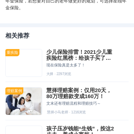
年金保险，若想要对自己的老年做更好的规划，可选择星颐年
金保险。
相关推荐
少儿保险排雷！2021少儿重
重疾险
疾险红黑榜：给孩子买了这
些保险的
现在保险真是太多了！
大择
·
2297
浏览
慧择理赔案例：仅用20天，
理赔案例
80万理赔款变成160万！
文末还有理赔流程和理赔技巧～
慧择小马老师
·
1216
浏览
孩子压岁钱能“生钱”，按这2