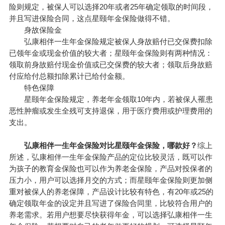
险则规定，被保人可以选择20年或者25年确定领取的时间段，
并且写进保险合同，这点星颐年金保险做得不错。
身故保险金
弘康相伴一生年金保险规定被保人身故赔付已交保费扣除
已领年金或现金价值的较大者；星颐年金保险则有两种情况：
领取前身故赔付现金价值或已交保费的较大者；领取后身故赔
付应给付总额扣除累计已给付金额。
特色保障
星颐年金保险规定，养老年金领取10年内，若被保人罹患
恶性肿瘤或发生全残可支持退保，用于医疗费用或护理费用的
支出。
弘康相伴一生年金保险对比星颐年金保险，哪款好？
综上
所述，弘康相伴一生年金保险产品的定位比较灵活，既可以作
为孩子的教育金保险也可以作为养老金保险，产品对投保者的
压力小，用户可以选择月交的方式；而星颐年金保险则更加侧
重对被保人的养老保障，产品设计比较有特色，有20年或25的
确定领取年金的设定并且写进了保险合同里，比较符合用户的
养老需求。若用户想要尽快获得年金，可以选择弘康相伴一生