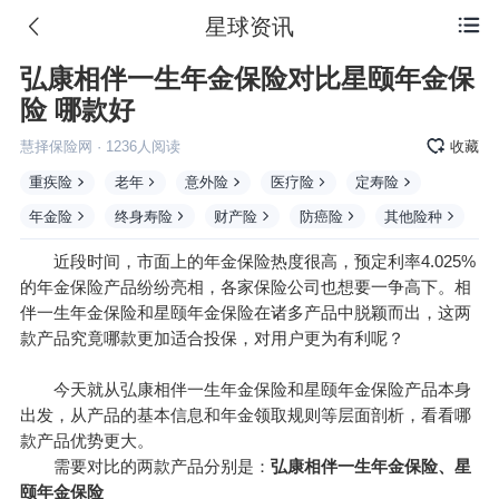
星球资讯

弘康相伴一生年金保险对比星颐年金保
险 哪款好
慧择保险网
·
1236
人阅读
收藏
重疾险
老年
意外险
医疗险
定寿险
年金险
终身寿险
财产险
防癌险
其他险种
近段时间，市面上的年金保险热度很高，预定利率4.025%
的年金保险产品纷纷亮相，各家保险公司也想要一争高下。相
伴一生年金保险和星颐年金保险在诸多产品中脱颖而出，这两
款产品究竟哪款更加适合投保，对用户更为有利呢？
今天就从弘康相伴一生年金保险和星颐年金保险产品本身
出发，从产品的基本信息和年金领取规则等层面剖析，看看哪
款产品优势更大。
需要对比的两款产品分别是
：
弘康相伴一生年金保险
、
星
颐年金保险