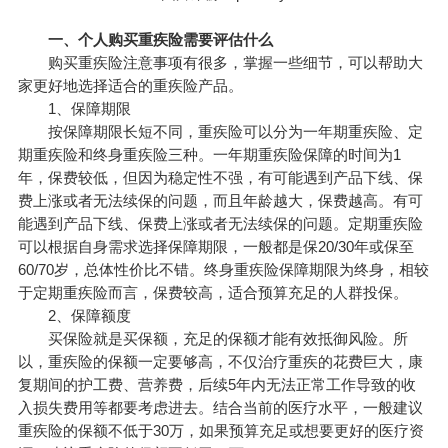
一、个人购买重疾险需要评估什么
购买重疾险注意事项有很多，掌握一些细节，可以帮助大
家更好地选择适合的重疾险产品。
1、保障期限
按保障期限长短不同，重疾险可以分为一年期重疾险、定
期重疾险和终身重疾险三种。一年期重疾险保障的时间为1
年，保费较低，但因为稳定性不强，有可能遇到产品下线、保
费上涨或者无法续保的问题，而且年龄越大，保费越高。有可
能遇到产品下线、保费上涨或者无法续保的问题。定期重疾险
可以根据自身需求选择保障期限，一般都是保20/30年或保至
60/70岁，总体性价比不错。终身重疾险保障期限为终身，相较
于定期重疾险而言，保费较高，适合预算充足的人群投保。
2、保障额度
买保险
就是买保额，充足的保额才能有效抵御风险。所
以，重疾险的保额一定要够高，不仅治疗重疾的花费巨大，康
复期间的护工费、营养费，后续5年内无法正常工作导致的收
入损失费用等都要考虑进去。结合当前的医疗水平，一般建议
重疾险的保额不低于30万，如果预算充足或想要更好的医疗资