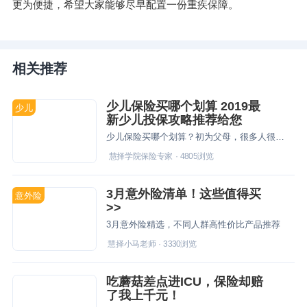
更为便捷，希望大家能够尽早配置一份重疾保障。
相关推荐
少儿保险买哪个划算 2019最
少儿
新少儿投保攻略推荐给您
少儿保险买哪个划算？初为父母，很多人很少迷茫，不知道给孩子配置什么样的险种才能让保障更全面。2019最新少儿投保攻略推荐给您，助您给孩子做个完美的保险方案。
慧择学院保险专家
·
4805
浏览
3月意外险清单！这些值得买
意外险
>>
3月意外险精选，不同人群高性价比产品推荐
慧择小马老师
·
3330
浏览
吃蘑菇差点进ICU，保险却赔
了我上千元！