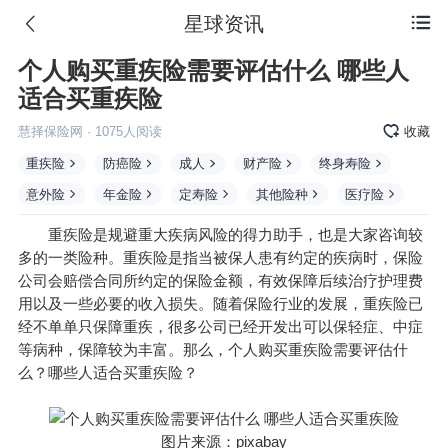
星球资讯

个人购买重疾险需要评估什么 哪些人
适合买重疾险
慧择保险网
·
1075
人阅读
收藏
重疾险
防癌险
成人
财产险
终身寿险
意外险
年金险
定寿险
其他险种
医疗险
重疾险是规避重大疾病风险的得力助手，也是大家咨询较
多的一类
险种
。重疾险是指当被保人患有约定的疾病时，保险
公司会赔偿合同所约定的
保险金额
，有效保障后续治疗护理费
用以及一些必要的收入损失。随着保险行业的发展，重疾险已
经不单单只保障重疾，很多公司已经开发出可以保轻症、中症
等病种，保障较为丰富。那么，个人购买重疾险需要评估什
么？哪些人适合买重疾险？
图片来源：pixabay