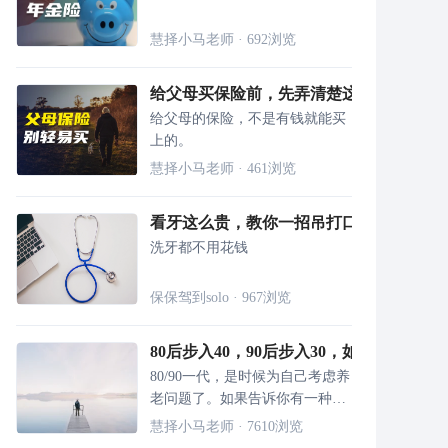
慧择小马老师
·
692
浏览
给父母买保险前，先弄清楚这两点！
给父母的保险，不是有钱就能买
上的。
慧择小马老师
·
461
浏览
看牙这么贵，教你一招吊打口腔诊所！
洗牙都不用花钱
保保驾到solo
·
967
浏览
80后步入40，90后步入30，如何为自己
80/90一代，是时候为自己考虑养
老问题了。如果告诉你有一种工
具可以安全地提供长期、稳定的
慧择小马老师
·
7610
浏览
现金流，还能保证收益、抵御通