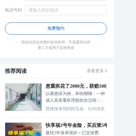
电话号码
免费预约
您的信息仅供预约咨询所用，不泄露至任何
第三方或用于其他用途
推荐阅读
查看更多
患重疾花了2000元，获赔100万！
以康惠保为例，和你聊聊：一种
成人高发重疾理赔的全过程；避
免被拒赔，先搞懂保险公司是怎
慧择保保驾到阿宝叔
·
4290
浏览
么调查的
快享福3号年金险，买后第5年开始领取，
最快3年保单现价＞已交保费