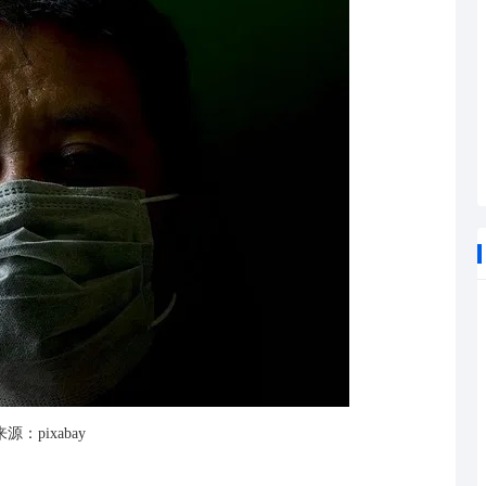
源：pixabay