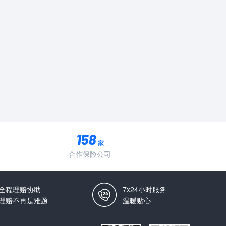
家
合作保险公司
全程理赔协助
7x24小时服务
理赔不再是难题
温暖贴心