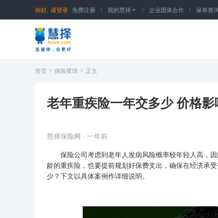
你好,
请登录
免费注册
我的慧择
企业团体合作
保单查

>
>
首页
保险星球
正文
老年重疾险一年交多少 价格影
慧择保险网
·
一年前
保险公司
考虑到老年人发病风险概率较年轻人高，因
龄的重疾险，也要提前规划好保费支出，确保在经济承受
少？下文以具体案例作详细说明。