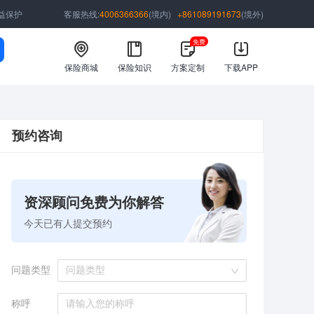
益保护
客服热线:
4006366366
(境内)
+861089191673
(境外)
免费
保险商城
保险知识
方案定制
下载APP
预约咨询
资深顾问免费为你解答
今天已有
人提交预约
问题类型
问题类型
称呼