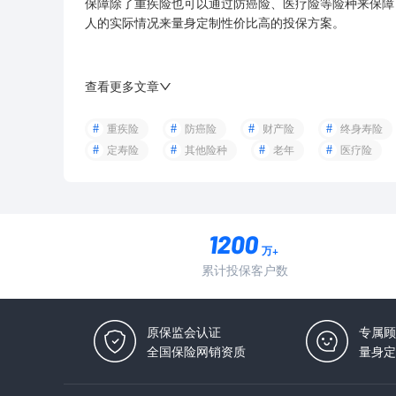
保障除了重疾险也可以通过
防癌险
、
医疗险
等
险种
来保障
人的实际情况来量身定制性价比高的投保方案。
查看更多文章
重疾险
防癌险
财产险
终身寿险
定寿险
其他险种
老年
医疗险
万+
累计投保客户数
原保监会认证
专属顾
全国保险网销资质
量身定