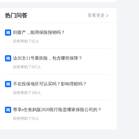
货膨胀，让养老规划简单
......
热门问答
查看更多
剖腹产，能用保险报销吗？
回答帮助了
62
人
达尔文11号重疾险，包含哪些保障？
回答帮助了
637
人
不在投保地区可以买吗？影响理赔吗？
回答帮助了
200
人
尊享e生爸妈版2020医疗险是哪家保险公司的？
回答帮助了
93
人