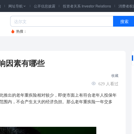
询
网址导航
公开信息披露
投资者关系 Investor Relations
消费者权

搜索
热搜：
响因素有哪些
收藏
629
人看过
此推出的老年重疾险相对较少，即使市面上有符合老年人投保年
范围内，不会产生太大的经济负担。那么老年重疾险一年交多