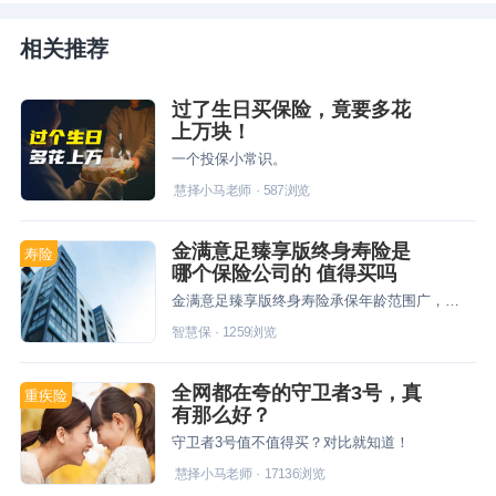
相关推荐
过了生日买保险，竟要多花
上万块！
一个投保小常识。
慧择小马老师
·
587
浏览
金满意足臻享版终身寿险是
寿险
哪个保险公司的 值得买吗
金满意足臻享版终身寿险承保年龄范围广，健康告知宽松，还支持隔代投保，这样的好产品备受欢迎是肯定的。今天就来了解下金满意足臻享版终身寿险是哪个保险公司的，具体地分析下这款产品是否值得买。
智慧保
·
1259
浏览
全网都在夸的守卫者3号，真
重疾险
有那么好？
守卫者3号值不值得买？对比就知道！
慧择小马老师
·
17136
浏览