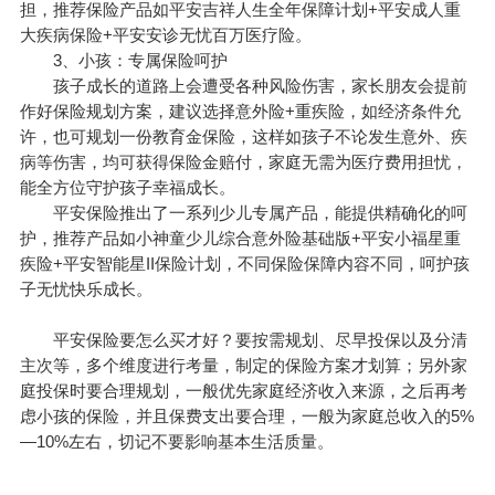
担，推荐保险产品如
平安吉祥人生全年保障计划
+平安成人重
大疾病保险+平安安诊无忧百万医疗险。
3、小孩：专属保险呵护
孩子成长的道路上会遭受各种风险伤害，家长朋友会提前
作好保险规划方案，建议选择意外险+重疾险，如经济条件允
许，也可规划一份教育金保险，这样如孩子不论发生意外、疾
病等伤害，均可获得保险金赔付，家庭无需为医疗费用担忧，
能全方位守护孩子幸福成长。
平安保险推出了一系列少儿专属产品，能提供精确化的呵
护，推荐产品如
小神童少儿综合意外险基础版
+平安小福星重
疾险+平安智能星II保险计划，不同保险保障内容不同，呵护孩
子无忧快乐成长。
平安保险要怎么买才好？要按需规划、尽早投保以及分清
主次等，多个维度进行考量，制定的保险方案才划算；另外家
庭投保时要合理规划，一般优先家庭经济收入来源，之后再考
虑小孩的保险，并且保费支出要合理，一般为家庭总收入的5%
—10%左右，切记不要影响基本生活质量。