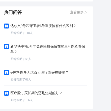
热门问答
查看更多
达尔文9号和守卫者6号重疾险有什么区别？
回答帮助了
118
人
新华快享福3号年金保险投保后在哪里可以查看保
单？
回答帮助了
58
人
e享护-医享无忧百万医疗险好在哪里？
回答帮助了
63
人
医疗险，买长期的还是短期的好？
回答帮助了
136
人