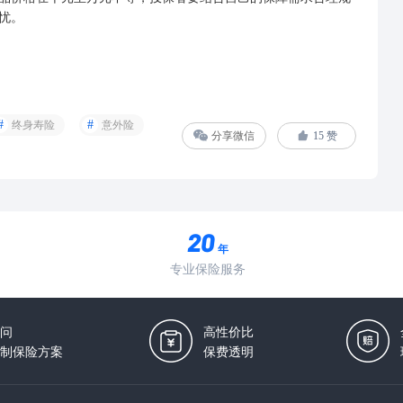
忧。
终身寿险
意外险
分享微信
15
赞
年
专业保险服务
问
高性价比
制保险方案
保费透明