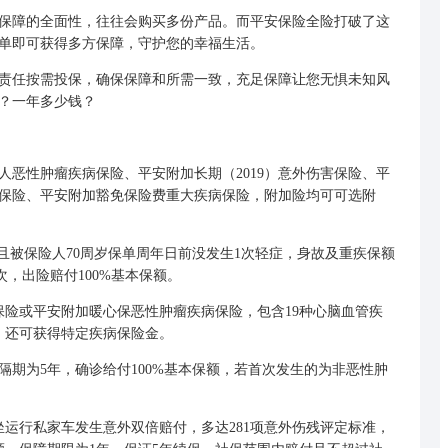
障的全面性，往往会购买多份产品。而平安保险全险打破了这
单即可获得多方保障，守护您的幸福生活。
任按需投保，确保保障和所需一致，充足保障让您无惧未知风
？一年多少钱？
恶性肿瘤疾病保险、平安附加长期（2019）意外伤害保险、平
保险、平安附加豁免保险费重大疾病保险，附加险均可可选附
且
被保险人
70周岁保单周年日前没发生1次轻症，身故及重疾保额
次，出险赔付100%基本保额。
险或平安附加暖心保恶性肿瘤疾病保险，包含19种心脑血管疾
，还可获得特定疾病保险金。
期为5年，确诊给付100%基本保额，若首次发生的为非恶性肿
运行私家车发生意外双倍赔付，多达281项意外伤残评定标准，