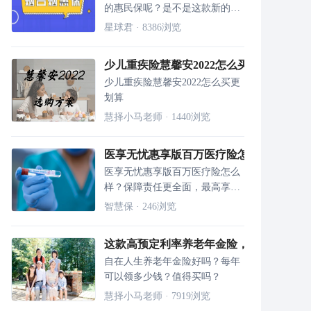
的惠民保呢？是不是这款新的烟
惠保更好？星球君来帮你分析分
星球君
·
8386
浏览
析！
少儿重疾险慧馨安2022怎么买更划算，3
少儿重疾险慧馨安2022怎么买更
划算
慧择小马老师
·
1440
浏览
医享无忧惠享版百万医疗险怎么样 续保条
医享无忧惠享版百万医疗险怎么
样？保障责任更全面，最高享
701万疾病保障；增值服务给你
智慧保
·
246
浏览
更多关爱；另外保险公司具有专
业化健康保险管理体系，值得
这款高预定利率养老年金险，起领后保证领
用
......
自在人生养老年金险好吗？每年
可以领多少钱？值得买吗？
慧择小马老师
·
7919
浏览