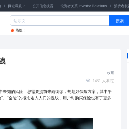
询
网址导航
公开信息披露
投资者关系 Investor Relations
消费者权

搜索
热搜：
钱
收藏
1431
人看过
中未知的风险，您需要提前未雨绸缪，规划好保险方案，其中平
”、“全险”的概念走入人们的视线，用户对购
买保险
也有了更多