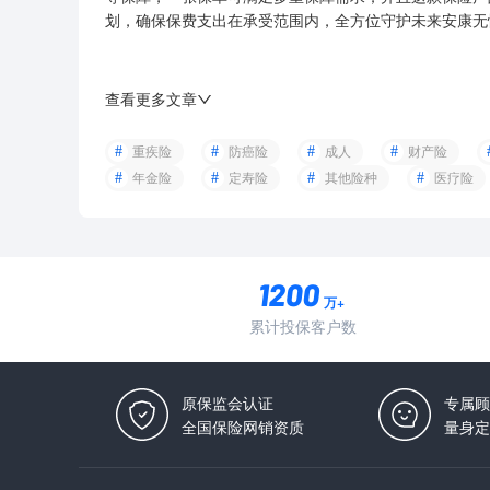
划，确保保费支出在承受范围内，全方位守护未来安康无
查看更多文章
重疾险
防癌险
成人
财产险
年金险
定寿险
其他险种
医疗险
万+
累计投保客户数
原保监会认证
专属顾
全国保险网销资质
量身定