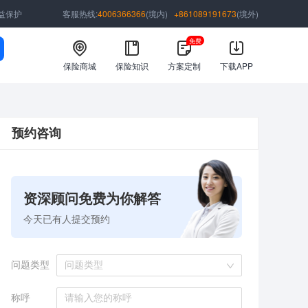
益保护
客服热线:
4006366366
(境内)
+861089191673
(境外)
免费
保险商城
保险知识
方案定制
下载APP
预约咨询
资深顾问免费为你解答
今天已有
人提交预约
问题类型
问题类型
称呼