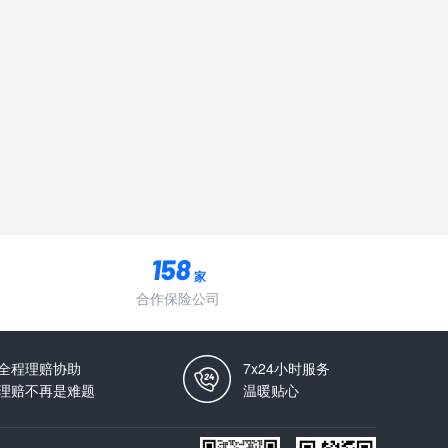
家
合作保险公司
全程理赔协助
7x24小时服务
理赔不再是难题
温暖贴心