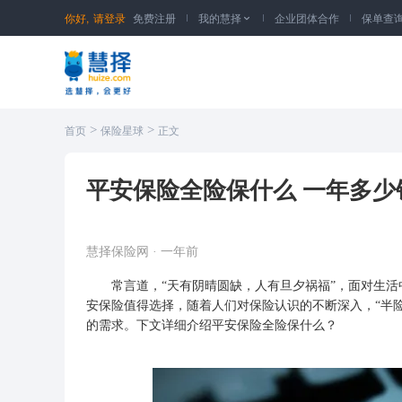
你好,
请登录
免费注册
我的慧择
企业团体合作
保单查

>
>
首页
保险星球
正文
平安保险全险保什么 一年多少
慧择保险网
·
一年前
常言道，“天有阴晴圆缺，人有旦夕祸福”，面对生活
安保险值得选择，随着人们对保险认识的不断深入，“半险
的需求。下文详细介绍平安保险全险保什么？