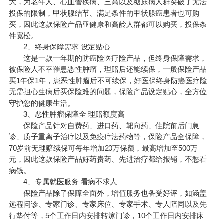
大，为老年人、心血管疾病、三高以及糖尿病人群突破了无法
投保的限制，甲状腺结节、满足条件的甲状腺癌患者也可购
买，因此这款保险产品亚健康和高龄人群都可以购买，投保条
件宽松。
2、终身保障需求 设定贴心
这是一款一年期的防癌险医疗险产品，但终身保障需求，
被保险人不幸罹患恶性肿瘤，理赔后还能续保，一般保险产品
买1年保1年，患恶性肿瘤后不可续保，好医保终身防癌医疗险
无需担心生病后买保险难的问题，保险产品设定贴心，全方位
守护您的健康生活。
3、恶性肿瘤保障全 理赔额度高
保险产品针对自费药、进口药、靶向药、住院前后门急
诊、质子重离子治疗以及免疫疗法药物等，保险产品全保障，
70岁前无理赔续保可每年增加20万保额，最高增加至500万
元，因此这款保险产品好药贵药、先进治疗都给报销，不愁看
病钱。
4、专属就医服务 看病不求人
保险产品除了保障全面外，增值服务也备受好评，如涵盖
远程问诊、专家门诊、专家床位、专家手术、专人陪同以及先
行垫付等，5个工作日内安排转嫁门诊，10个工作日内安排床