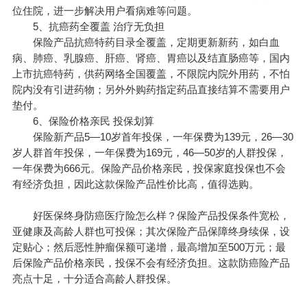
位住院，进一步解决用户看病难等问题。
5、抗癌药全覆盖 治疗无负担
保险产品抗癌特药目录全覆盖，定期更新新药，如白血
病、肺癌、乳腺癌、肝癌、肾癌、胃癌以及结直肠癌等，国内
上市抗癌特药，供药网络全国覆盖，不限院内院外用药，不怕
院内没有引进药物；另外外购药指定药品直接结算不需要用户
垫付。
6、保险价格亲民 投保划算
保险新产品5—10岁首年投保，一年保费为139元，26—30
岁人群首年投保，一年保费为169元，46—50岁的人群投保，
一年保费为666元。保险产品价格亲民，投保家庭投保也不会
有经济负担，因此这款保险产品性价比高，值得选购。
好医保终身防癌医疗险怎么样？保险产品投保条件宽松，
亚健康及高龄人群也可投保；其次保险产品保障终身续保，设
定贴心；然后恶性肿瘤保额可递增，最高增加至500万元；最
后保险产品价格亲民，投保不会有经济负担。这款防癌险产品
亮点十足，十分适合高龄人群投保。