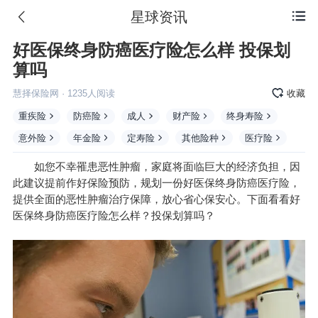
星球资讯

好医保终身防癌医疗险怎么样 投保划
算吗
慧择保险网
·
1235
人阅读
收藏
重疾险
防癌险
成人
财产险
终身寿险
意外险
年金险
定寿险
其他险种
医疗险
如您不幸罹患恶性肿瘤，家庭将面临巨大的经济负担，因
此建议提前作好保险预防，规划一份好医保终身防癌
医疗险
，
提供全面的恶性肿瘤治疗保障，放心省心保安心。下面看看好
医保终身防癌医疗险怎么样？投保划算吗？