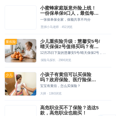
小蜜蜂家庭版意外险上线！
一份保单保9口人，最低每人
42元
一张保单保全家，保额共享不均分
慧择小马老师
·
452
浏览
少儿重疾险升级：慧馨安5号/
重疾险
晴天保保2号值得买吗？有没
有坑？
12月25日下架的慧馨安5号/晴天保保2号，有必要买吗？
保险马探长
·
2986
浏览
小孩子有黄疸可以买保险
少儿
吗？政府保险、医疗险保险
怎么买？
宝宝有黄疸，怎么买保险？
大择
·
1360
浏览
高危职业买不了保险？选这5
款，高危职业也能买！