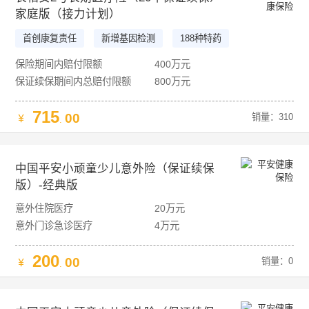
家庭版（接力计划）
首创康复责任
新增基因检测
188种特药
9+1项健康服务权益
保险期间内赔付限额
400万元
保证续保期间内总赔付限额
800万元
715
00
销量：310
.
中国平安小顽童少儿意外险（保证续保
版）-经典版
意外住院医疗
20万元
意外门诊急诊医疗
4万元
200
00
销量：0
.