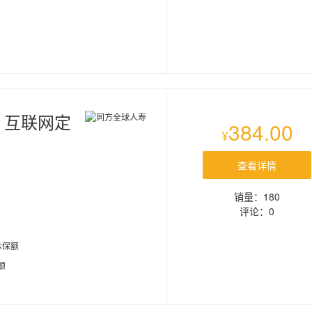
款）互联网定
384.00
¥
查看详情
销量：180
评论：0
本保额
额