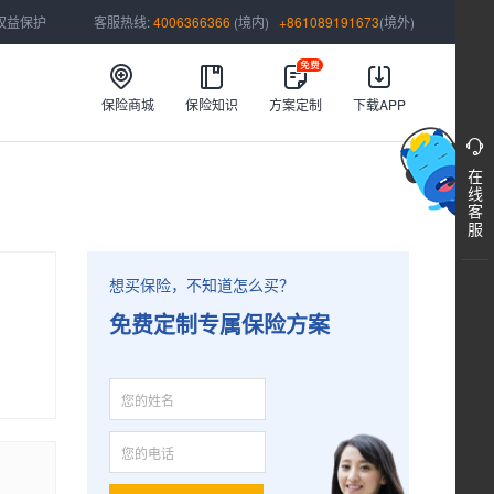
权益保护
客服热线:
4006366366
(境内)
+861089191673
(境外)
保险商城
保险知识
方案定制
下载APP

在
>
线
客
服
想买保险，不知道怎么买？
免费定制专属保险方案