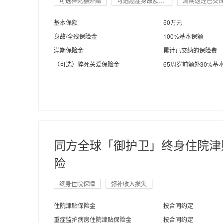
可选猝死额外赔
可选癌症身故额外赔
满期返还已交
基本保额
50万元
身故/全残保险金
100%基本保额
满期保险金
累计已交纳的保险费
（可选）猝死关爱保险金
65周岁前额外30%基
同方全球「御护卫」终身住院津
险
终身住院保障
弥补收入损失
住院津贴保险金
按合同约定
重症监护病房住院津贴保险金
按合同约定