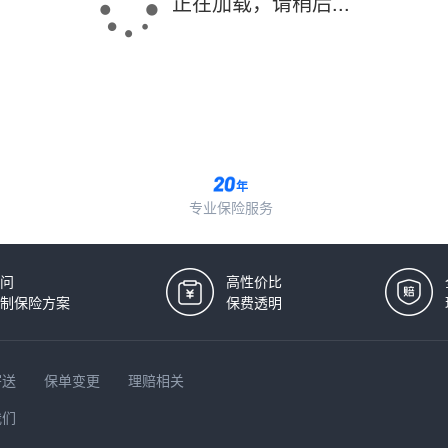
正在加载，请稍后...
年
专业保险服务
问
高性价比
制保险方案
保费透明
寄送
保单变更
理赔相关
我们