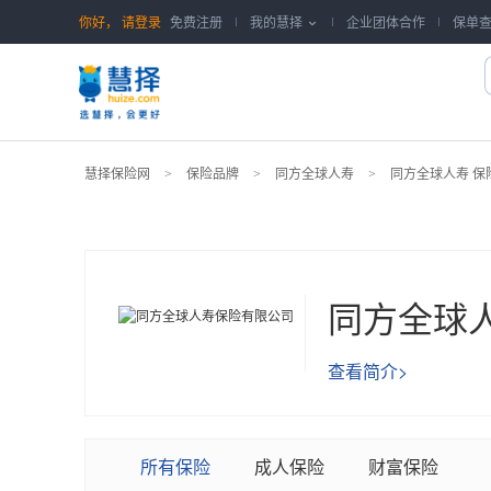
你好，
请登录
免费注册
我的慧择
企业团体合作
保单

慧择保险网
保险品牌
同方全球人寿
同方全球人寿 保
>
>
>
同方全球
查看简介>
所有保险
成人保险
财富保险