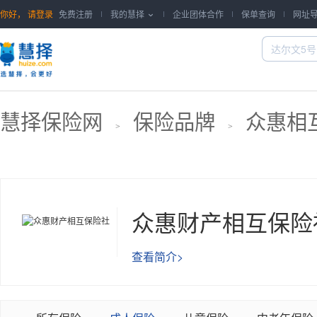
你好，
请登录
免费注册
我的慧择
企业团体合作
保单查询
网址

慧择保险网
保险品牌
众惠相
>
>
众惠财产相互保险
查看简介>