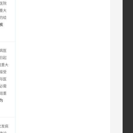
医院
重大
的给
疾
病医
日起
组重大
接受
际医
必需
组重
为
次发病