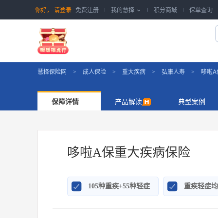
你好，
请登录
免费注册
我的慧择
积分商城
保单查询

慧择保险网
成人保险
重大疾病
弘康人寿
哆啦A
>
>
>
>
保障详情
产品解读
典型案例
哆啦A保重大疾病保险


105种重疾+55种轻症
重疾轻症均