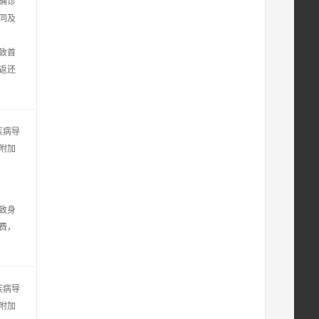
确诊
同及
致首
返还
疾病导
附加
致身
费，
疾病导
附加