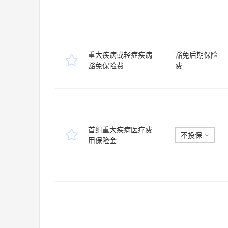
重大疾病或轻症疾病
豁免后期保险

豁免保险费
费
首组重大疾病医疗费

不投保

用保险金