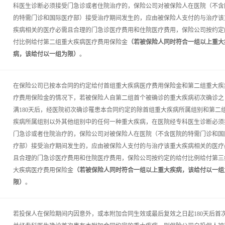
科医生诊断必须接受门急诊或者住院治疗的，保险公司对被保险人在医院（不含
的特需门诊和国际医疗部）接受治疗期间发生的，应由被保险人支付的与治疗该
疾病相关的医疗必需且合理的门急诊医疗费用和住院医疗费用，保险公司按约定
付比例给付第二组重大疾病医疗费用保险金
（若被保险人同时符合一组以上重大
病，该给付以一组为限）
。
在保险公司已按本合同的约定给付首组重大疾病医疗费用保险金和第二组重大疾
疗费用保险金的情况下，若被保险人自第二组首个被确诊的重大疾病初次确诊之
满180天后，经医院初次确诊罹患本合同约定的除首组重大疾病所属组别和第二
疾病所属组别以外其他组别中的任何一种重大疾病，在医院经专科医生诊断必须
门急诊或者住院治疗的，保险公司对被保险人在医院（不含医院的特需门诊和国
疗部）接受治疗期间发生的，应由被保险人支付的与治疗该重大疾病相关的医疗
且合理的门急诊医疗费用和住院医疗费用，保险公司按约定的给付比例给付第三
大疾病医疗费用保险金
（若被保险人同时符合一组以上重大疾病，该给付以一组
限）
。
若投保人在保险期间内因意外，或本附加合同生效或最后复效之日起180天后首