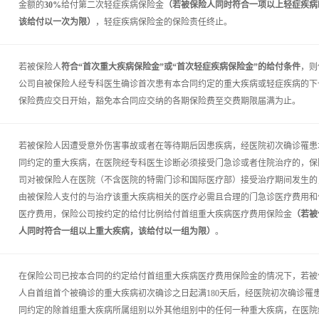
金额的
30%
给付第二次轻症疾病保险金
（若被保险人同时符合一项以上轻症疾病
该给付以一次为限）
，轻症疾病保险金的保险责任终止。
若被保险人
符合“首次重大疾病保险金”或“首次轻症疾病保险金”的给付条件
，则
公司自被保险人经专科医生确诊首次患有本合同约定的重大疾病或轻症疾病的下
保险费应交日开始，豁免本合同应交纳的各期保险费至交费期限届满为止。
若被保险人因遭受意外伤害事故或者在等待期后因患疾病，经医院初次确诊罹患
同约定的重大疾病，在医院经专科医生诊断必须接受门急诊或者住院治疗的，保
司对被保险人在医院（不含医院的特需门诊和国际医疗部）接受治疗期间发生的
由被保险人支付的与治疗该重大疾病相关的医疗必需且合理的门急诊医疗费用和
医疗费用，保险公司按约定的给付比例给付首组重大疾病医疗费用保险金
（若被
人同时符合一组以上重大疾病，该给付以一组为限）
。
在保险公司已按本合同的约定给付首组重大疾病医疗费用保险金的情况下，若被
人自首组首个被确诊的重大疾病初次确诊之日起满180天后，经医院初次确诊罹
同约定的除首组重大疾病所属组别以外其他组别中的任何一种重大疾病，在医院