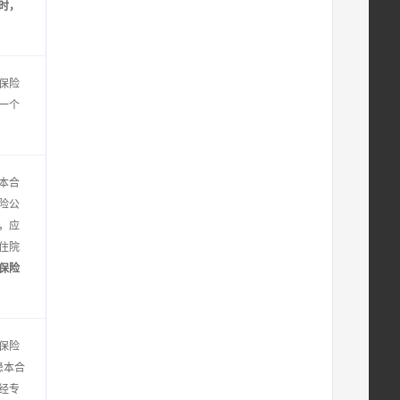
时，
保险
一个
本合
险公
，应
住院
保险
保险
患本合
经专