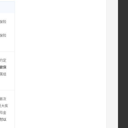
保险
保险
约定
被保
属组
首次
重大疾
险金
付以