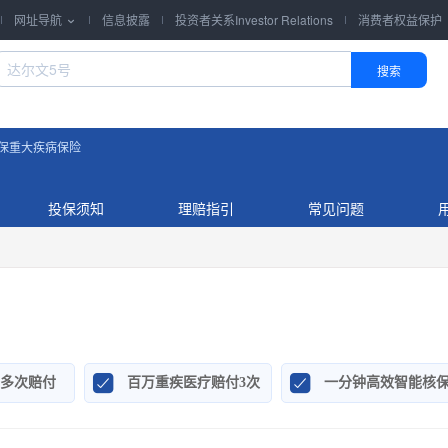
网址导航
信息披露
投资者关系Investor Relations
消费者权益保护

搜索
保重大疾病保险
投保须知
理赔指引
常见问题


多次赔付
百万重疾医疗赔付3次
一分钟高效智能核