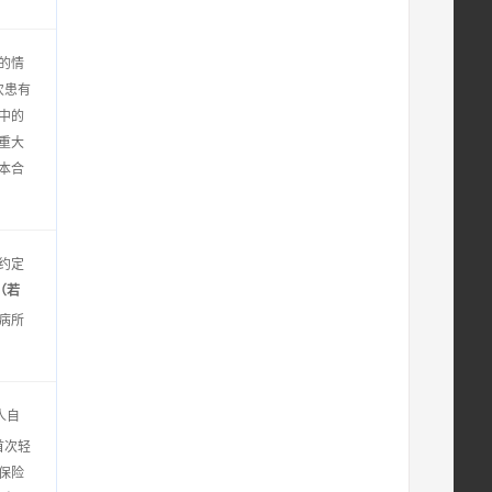
的情
次患有
中的
重大
本合
约定
（若
病所
人自
首次轻
保险