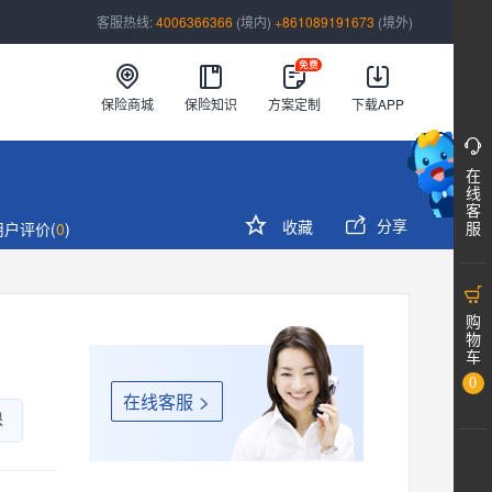
客服热线:
4006366366
(境内)
+861089191673
(境外)
保险商城
保险知识
方案定制
下载APP

在
>
线
客


分享
收藏
服
用户评价(
0
)

购
物
车
0
在线客服

保