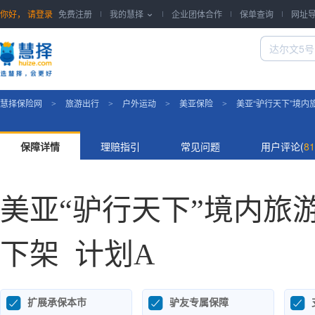
你好，
请登录
免费注册
我的慧择
企业团体合作
保单查询
网址

慧择保险网
旅游出行
户外运动
美亚保险
美亚“驴行天下”境内
>
>
>
>
保障详情
理赔指引
常见问题
用户评论(
81
美亚“驴行天下”境内旅
下架
计划A



扩展承保本市
驴友专属保障