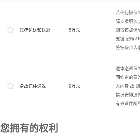
若任何被保
际支援服务(

医疗运送和送返
5万元
则将该被保
支援服务(A
将被保险人
遗体送返保
同约定的意

身故遗体送返
2万元
天内身 故,
情况安排遗
有效证件所载
您拥有的权利