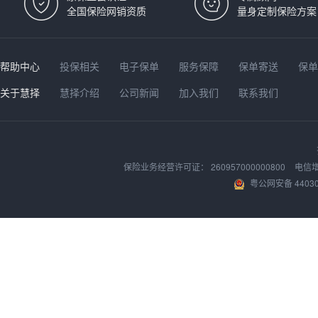
全国保险网销资质
量身定制保险方案
帮助中心
投保相关
电子保单
服务保障
保单寄送
保
关于慧择
慧择介绍
公司新闻
加入我们
联系我们
保险业务经营许可证：
260957000000800
电信
粤公网安备 44030