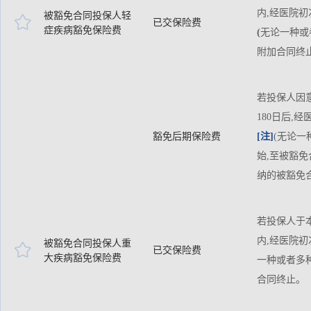
内,经医院
被豁免合同投保人轻

已交保险费
症疾病豁免保险费
(
无论一种或
附加合同终
若投保人因
180日后
豁免后期保险费
[注]
(无论一
始,至被豁
纳的被豁免
若投保人于本
内,经医院
被豁免合同投保人重

已交保险费
大疾病豁免保险费
一种或者多
合同终止。