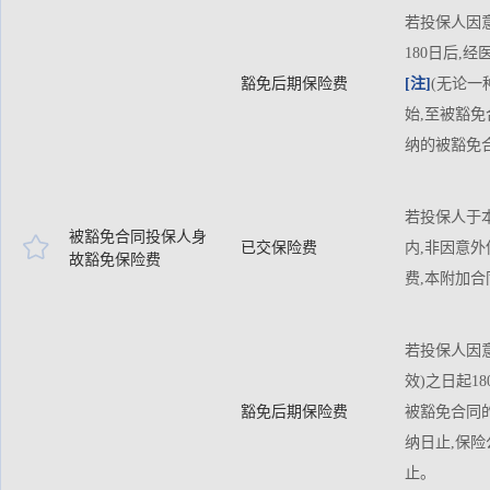
若投保人因
180日后
豁免后期保险费
[注]
(无论一
始,至被豁
纳的被豁免
若投保人于本
被豁免合同投保人身

已交保险费
内,非因意
故豁免保险费
费,本附加
若投保人因
效)之日起1
豁免后期保险费
被豁免合同
纳日止,保
止。