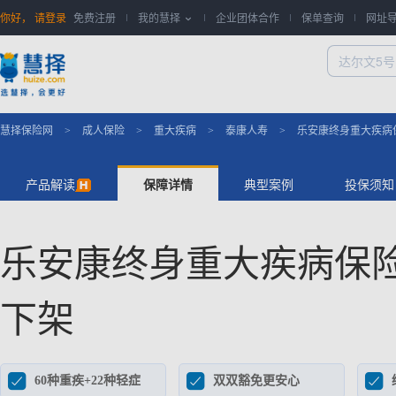
你好，
请登录
免费注册
我的慧择
企业团体合作
保单查询
网址

慧择保险网
成人保险
重大疾病
泰康人寿
乐安康终身重大疾病
>
>
>
>
产品解读
保障详情
典型案例
投保须知
乐安康终身重大疾病保
下架



60种重疾+22种轻症
双双豁免更安心