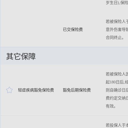
岁生日),保
若被保险人于
已交保险费
意外伤害导致
合同终止。
其它保障
若被保险人
起180日后

轻症疾病豁免保险费
豁免后期保险费
则自确诊日
费约定交纳
有效。
若投保人于本