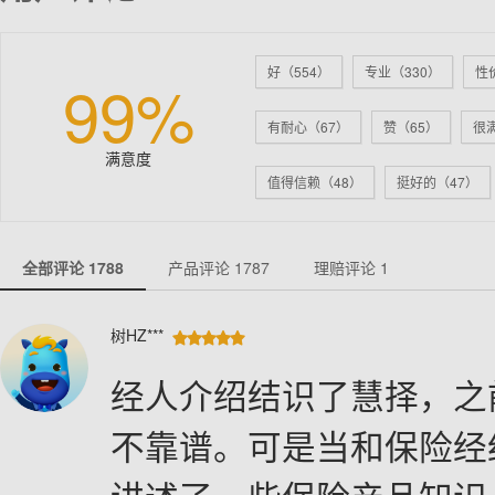
好（554）
专业（330）
性
99%
有耐心（67）
赞（65）
很
满意度
值得信赖（48）
挺好的（47）
服务态度好（32）
产品不错（31
全部评论
1788
产品评论
1787
理赔评论
1
划算（21）
树HZ***





经人介绍结识了慧择，之
不靠谱。可是当和保险经