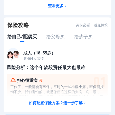
查看更多
保险攻略
买前必看，避免掉坑
给自己/配偶买
给父母买
给孩子买
成人（18~55岁）
共
464
人阅读
风险分析：这个年龄段责任最大也最难
担心得重病
工作了，一般都会有医保，平时的一些小病小痛，医保能报
销不少。我们害怕的，就是像癌症这样的大病，病一场，一
家的积蓄就打了水漂。甚至有的家庭需要举债治病，给自己
和家人都带来不小的经济负担。
如何配置保险方案？进一步了解