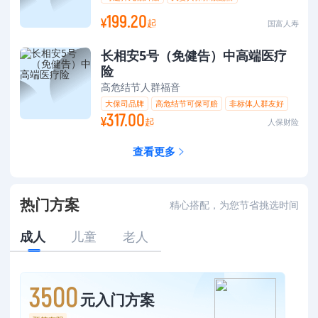
可选45岁前额外赔
199.20
¥
起
国富人寿
长相安5号（免健告）中高端医疗
险
高危结节人群福音
大保司品牌
高危结节可保可赔
非标体人群友好
317.00
¥
0-105岁可投
起
人保财险
查看更多
热门方案
精心搭配，为您节省挑选时间
成人
儿童
老人
3500
元入门方案