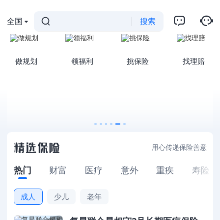
全国
搜索
做规划
领福利
挑保险
找理赔
用心传递保险善意
热门
财富
医疗
意外
重疾
寿险
成人
少儿
老年