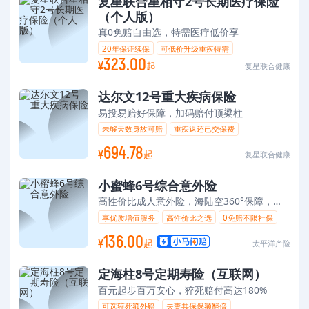
复星联合星相守2号长期医疗保险
（个人版）
真0免赔自由选，特需医疗低价享
20年保证续保
可低价升级重疾特需
323.00
¥
真0免赔价格领先
家庭单灵活组合
起
复星联合健康
达尔文12号重大疾病保险
易投易赔好保障，加码赔付顶梁柱
未够天数身故可赔
重疾返还已交保费
确诊癌症额外赔
694.78
¥
起
复星联合健康
小蜜蜂6号综合意外险
高性价比成人意外险，海陆空360°保障，增值服务守护意外就医全流程
享优质增值服务
高性价比之选
0免赔不限社保
意外/猝死双重保障
136.00
¥
起
太平洋产险
定海柱8号定期寿险（互联网）
百元起步百万安心，猝死赔付高达180%
可选猝死额外赔
夫妻共保保额翻倍