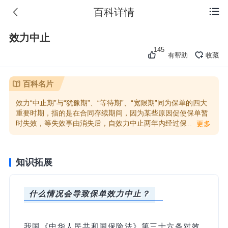
百科详情

效力中止
145
有帮助
收藏
百科名片
效力“中止期”与“犹豫期”、“等待期”、“宽限期”同为保单的四大
重要时期，指的是在合同存续期间，因为某些原因促使保单暂
时失效，等失效事由消失后，自效力中止两年内经过保险人同
...
更多
意，用户可以补缴保费，促使保险合同继续履行。需要留意的
是，如果被保人在保单效力中止期发生保险事故，保险人可以
不承担责任。
知识拓展
什么情况会导致保单效力中止？
我国《中华人民共和国保险法》第三十六条对效