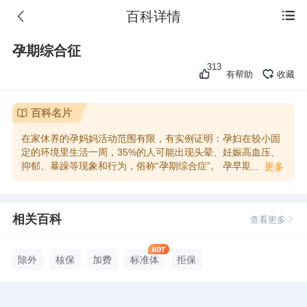
百科详情

孕期综合征
313
有帮助
收藏
百科名片
在家休养的孕妈妈活动范围有限，有实例证明：孕妇在较小固
定的环境里生活一周，35%的人可能出现头晕、妊娠高血压、
抑郁、暴躁等现象和行为，俗称“孕期综合症”。 孕早期病症：
...
更多
抑郁、感冒、流产等。 孕中期病症：感冒、流产等。 孕晚期病
症：情绪不稳定、依赖性强、妊娠糖尿病、妊娠高血压等。 具
体如何投保，需要结合具体症状分析。
相关百科
查看更多
除外
核保
加费
标准体
拒保