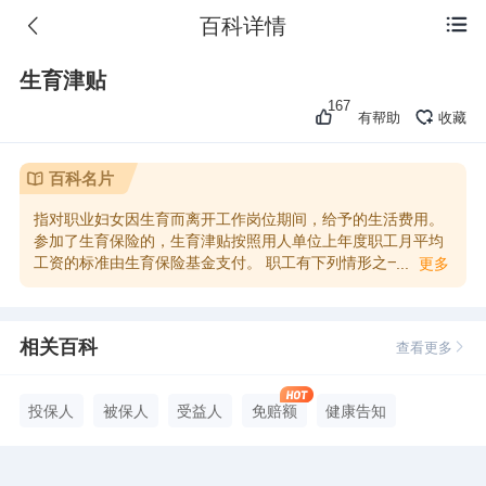
百科详情

生育津贴
167
有帮助
收藏
百科名片
指对职业妇女因生育而离开工作岗位期间，给予的生活费用。
参加了生育保险的，生育津贴按照用人单位上年度职工月平均
工资的标准由生育保险基金支付。 职工有下列情形之一的，可
...
更多
以按照国家规定享受生育津贴： （一）女职工生育享受产假；
（二）享受计划生育手术休假； （三）法律、法规规定的其他
情形。
相关百科
查看更多
投保人
被保人
受益人
免赔额
健康告知