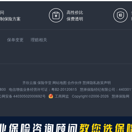
问
高性价比
制保险方案
保费透明
保单变更
理赔相关
齐欣云服
保险学堂
网站地图
合作伙伴
慧择隐私政策声明
800
电信增值业务经营许可证：
粤B2-20120615
慧择保险经纪有限公司：
440301
网安备 44030502000692号
工商网监
Copyright ©2006-
2026
慧择保险网