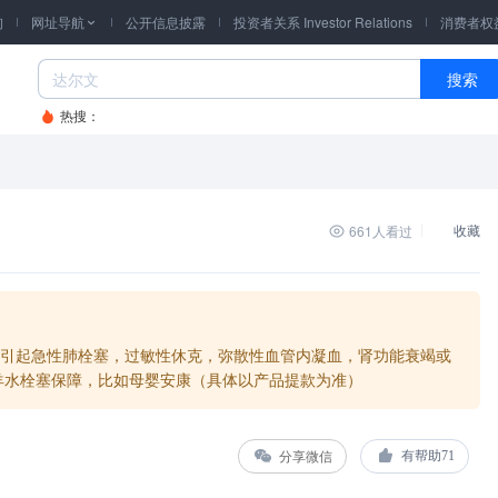
询
网址导航
公开信息披露
投资者关系 Investor Relations
消费者权

搜索
热搜：
661
人看过
收藏
引起急性肺栓塞，过敏性休克，弥散性血管内凝血，肾功能衰竭或
羊水栓塞保障，比如母婴安康（具体以产品提款为准）
分享微信
有帮助
71