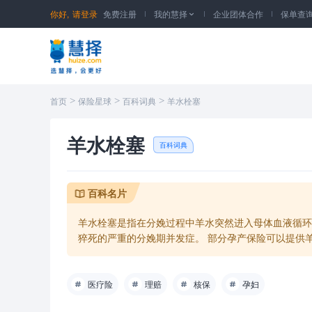
你好,
请登录
免费注册
我的慧择
企业团体合作
保单查

>
>
>
首页
保险星球
百科词典
羊水栓塞
羊水栓塞
百科词典
羊水栓塞是指在分娩过程中羊水突然进入母体血液循环
猝死的严重的分娩期并发症。 部分孕产保险可以提供
医疗险
理赔
核保
孕妇