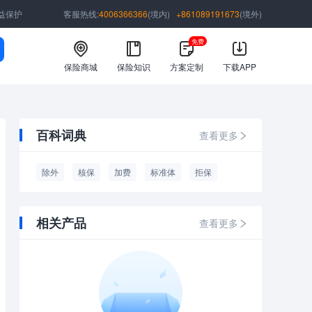
益保护
客服热线:
4006366366
(境内)
+861089191673
(境外)
免费
保险商城
保险知识
方案定制
下载APP
百科词典
查看更多
除外
核保
加费
标准体
拒保
相关产品
查看更多