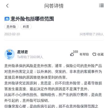
问答详情

意外险包括哪些范围
意外险
科普
2022-02-10
问答帮助了
169
人
169
星球君
有帮助
收藏
Ta帮助了
316198
人
意外险承保的风险是意外伤害。通常，保险公司的意外险产品
对意外伤害定义是：以外来的、突发的、非本意的客观事件为
直接且单独的原因致使身体受到的伤害。
意外险讲究近因原则，意思是，归不归意外险管，是看导致损
害发生最直接、最起决定作用的原因是不是属于意外。
比如不小心摔伤扭伤、猫狗咬伤，所产生的医疗费用，是由意
外引起的，意外险可以报销。
但像突发心梗，是由疾病引起的，就不在意外险保障范围之