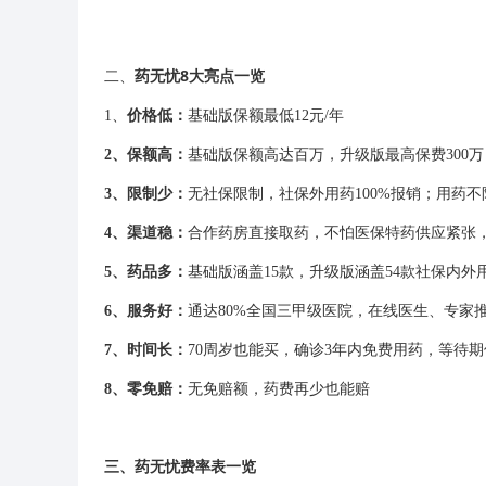
药无忧8大亮点一览
二、
1、
价格低：
基础版保额最低12元/年
2、保额高：
基础版保额高达百万，升级版最高保费300万
3、限制少：
无社保限制，社保外用药100%报销；用药不
4、渠道稳：
合作药房直接取药，不怕医保特药供应紧张
5、药品多：
基础版涵盖15款，升级版涵盖54款社保内
6、服务好：
通达80%全国三甲级医院，在线医生、专家
7、时间长：
70周岁也能买，确诊3年内免费用药，等待期
8、零免赔：
无免赔额，药费再少也能赔
三、药无忧费率表一览