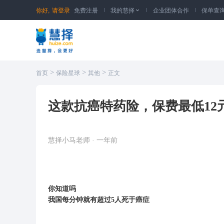
你好,
请登录
免费注册
我的慧择
企业团体合作
保单查

>
>
>
首页
保险星球
其他
正文
这款抗癌特药险，保费最低12
慧择小马老师
·
一年前
你知道吗
我国
每分钟
就有超过
5人
死于癌症