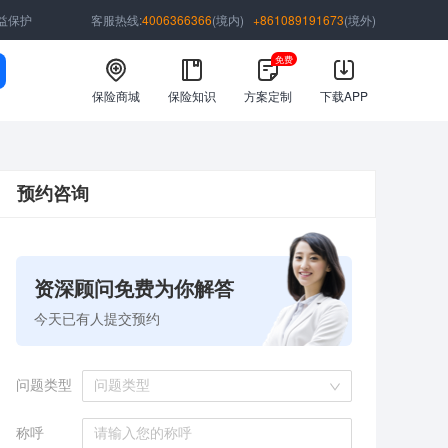
益保护
客服热线:
4006366366
(境内)
+861089191673
(境外)
免费
保险商城
保险知识
方案定制
下载APP
预约咨询
资深顾问免费为你解答
今天已有
人提交预约
问题类型
问题类型
称呼