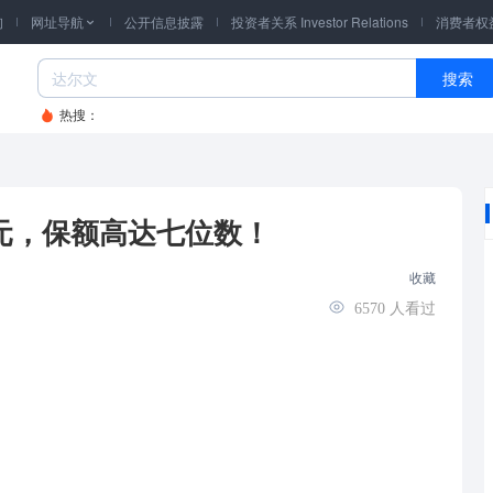
询
网址导航
公开信息披露
投资者关系 Investor Relations
消费者权

搜索
热搜：
元，保额高达七位数！
收藏
6570
人看过