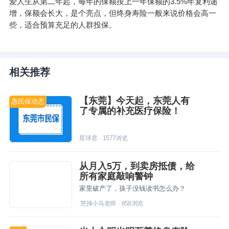
爱人生从第二年起，每年的保额按上一年保额的3.5%年复利递
增，保额会长大，是个亮点，但终身寿险一般来说价格会高一
些，适合预算充足的人群投保。
相关推荐
【东莞】今天起，东莞人有
惠民保动态
了专属的补充医疗保险！
星球君
·
1577
浏览
从月入5万，到卖房抵债，给
所有家庭敲响警钟
家里破产了，孩子没钱读书怎么办？
慧择小马老师
·
858
浏览