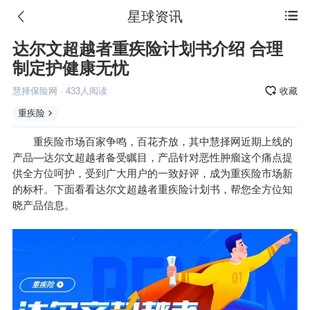
星球资讯

达尔文超越者重疾险计划书介绍 合理
制定护健康无忧
慧择保险网
·
433
人阅读
收藏
重疾险
重疾险市场百家争鸣，百花齐放，其中慧择网近期上线的
产品—达尔文超越者备受瞩目，产品针对恶性肿瘤这个痛点提
供全方位呵护，受到广大用户的一致好评，成为重疾险市场新
的标杆。下面看看达尔文超越者重疾险计划书，帮您全方位知
晓产品信息。