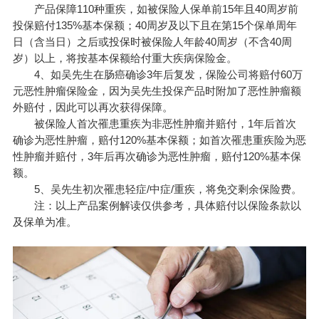
产品保障110种重疾，如被保险人保单前15年且40周岁前
投保赔付135%基本保额；40周岁及以下且在第15个保单周年
日（含当日）之后或投保时被保险人年龄40周岁（不含40周
岁）以上，将按基本保额给付重大疾病保险金。
4、如吴先生在肠癌确诊3年后复发，保险公司将赔付60万
元恶性肿瘤保险金，因为吴先生投保产品时附加了恶性肿瘤额
外赔付，因此可以再次获得保障。
被保险人首次罹患重疾为非恶性肿瘤并赔付，1年后首次
确诊为恶性肿瘤，赔付120%基本保额；如首次罹患重疾险为恶
性肿瘤并赔付，3年后再次确诊为恶性肿瘤，赔付120%基本保
额。
5、吴先生初次罹患轻症/中症/重疾，将免交剩余保险费。
注：以上产品案例解读仅供参考，具体赔付以保险条款以
及保单为准。