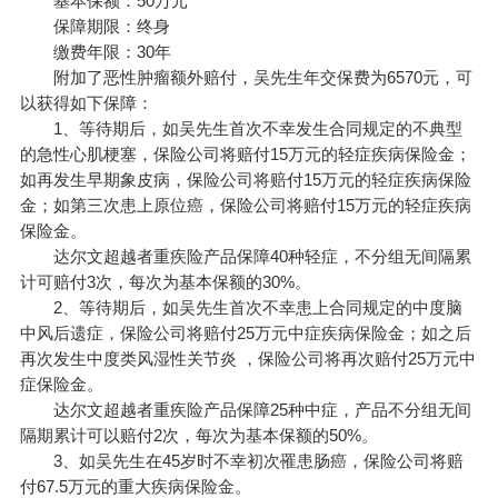
基本保额：50万元
保障期限：终身
缴费年限：30年
附加了恶性肿瘤额外赔付，吴先生年交保费为6570元，可
以获得如下保障：
1、等待期后，如吴先生首次不幸发生合同规定的不典型
的急性心肌梗塞，保险公司将赔付15万元的轻症疾病保险金；
如再发生早期象皮病，保险公司将赔付15万元的轻症疾病保险
金；如第三次患上原位癌，保险公司将赔付15万元的轻症疾病
保险金。
达尔文超越者重疾险产品保障40种轻症，不分组无间隔累
计可赔付3次，每次为基本保额的30%。
2、等待期后，如吴先生首次不幸患上合同规定的中度脑
中风后遗症，保险公司将赔付25万元中症疾病保险金；如之后
再次发生中度类风湿性关节炎 ，保险公司将再次赔付25万元中
症保险金。
达尔文超越者重疾险产品保障25种中症，产品不分组无间
隔期累计可以赔付2次，每次为基本保额的50%。
3、如吴先生在45岁时不幸初次罹患肠癌，保险公司将赔
付67.5万元的重大疾病保险金。