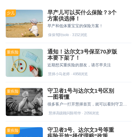
早产儿可以买什么保险？3个
少儿
方案供选择！
早产和低体重宝宝的保险方案！
保保驾到solo
·
3152
浏览
通知！达尔文3号保至70岁版
重疾险
本要下架了！
近期想买重疾险的朋友，请尽早关注
慧择小马老师
·
4958
浏览
守卫者1号与达尔文1号区别
重疾险
一图看懂
很多客户一打开慧择首页，就可以看到守卫者和达尔文的“美貌”，没错，这两款是慧择的当家花旦，最多客户青睐的重疾险，今天我就来跟大家说说这两款产品的区别在哪里。
慧择高级顾问陈明华
·
2056
浏览
守卫者3号、达尔文3号等重
重疾险
疾险开放“择优理赔”政策