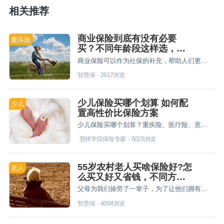
相关推荐
商业保险到底有没有必要
重疾险
买？不同年龄段这样选，更
科学！
商业保险可以作为社保的补充，帮助人们更好的规避生活中的各类风险，但不同的年龄段需要保障的侧重点不同，人们要结合自身实际情况进行规划。
智慧保
·
2617
浏览
少儿保险买哪个划算 如何配
少儿
置高性价比保险方案
少儿保险买哪个划算？重疾险、医疗险、意外险搭配投保才最好，但是如何挑选这几类险种呢？今天就来介绍下，也希望家长在给孩子投保的时候别忘了自己的保障。
慧择学院保险专家
·
5025
浏览
55岁农村老人买啥保险好?怎
老人
么买又好又省钱，不同方案
任你选！
父母为我们操劳了一辈子，为了让他们拥有个安稳的晚年生活，基础的保障一定要做到位。
智慧保
·
4004
浏览