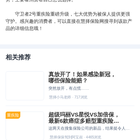
守卫者2号重疾险重磅升级，七大优势为被保人提供更强
守护。感兴趣的消费者，可以直接在慧择保险网搜寻到该款产
品的详细信息哦！
相关推荐
真放开了！如果感染新冠，
哪些保险能赔？
突然放开，有点慌……
慧择小马老师
·
717
浏览
超级玛丽VS星悦VS加倍保，
重疾险
最新6款癌症多赔型重疾险测
评
这两天在搜集保险公司的新品，结果挺令人期待的，有复星保德信的“星悦”重疾险，还有名字超级拉轰的瑞泰人寿的新品：超级玛丽重疾险。两款都是春节后的产品，拥有一个共同特征：癌症多次赔付。
慧择保保驾到阿宝叔
·
4465
浏览