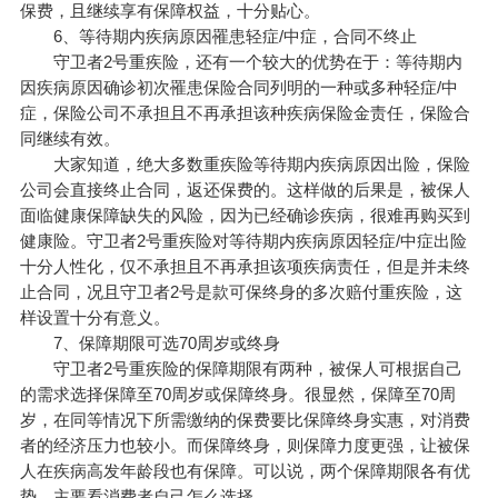
保费，且继续享有保障权益，十分贴心。
6、等待期内疾病原因罹患轻症/中症，合同不终止
守卫者2号重疾险，还有一个较大的优势在于：等待期内
因疾病原因确诊初次罹患保险合同列明的一种或多种轻症/中
症，保险公司不承担且不再承担该种疾病保险金责任，保险合
同继续有效。
大家知道，绝大多数重疾险等待期内疾病原因出险，保险
公司会直接终止合同，返还保费的。这样做的后果是，被保人
面临健康保障缺失的风险，因为已经确诊疾病，很难再购买到
健康险。守卫者2号重疾险对等待期内疾病原因轻症/中症出险
十分人性化，仅不承担且不再承担该项疾病责任，但是并未终
止合同，况且守卫者2号是款可保终身的多次赔付重疾险，这
样设置十分有意义。
7、保障期限可选70周岁或终身
守卫者2号重疾险的保障期限有两种，被保人可根据自己
的需求选择保障至70周岁或保障终身。很显然，保障至70周
岁，在同等情况下所需缴纳的保费要比保障终身实惠，对消费
者的经济压力也较小。而保障终身，则保障力度更强，让被保
人在疾病高发年龄段也有保障。可以说，两个保障期限各有优
势，主要看消费者自己怎么选择。