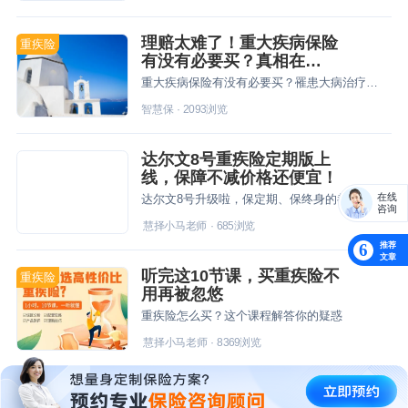
理赔太难了！重大疾病保险
重疾险
有没有必要买？真相在
这……
重大疾病保险有没有必要买？罹患大病治疗费用昂贵，许多家庭无力承担，重疾险能弥补社保不足和转嫁经济负担，值得用户投保。
智慧保
·
2093
浏览
达尔文8号重疾险定期版上
线，保障不减价格还便宜！
在线
达尔文8号升级啦，保定期、保终身的都能选。保定期的价格比预想的还要便宜!
咨询
慧择小马老师
·
685
浏览
推荐
6
文章
听完这10节课，买重疾险不
重疾险
用再被忽悠
重疾险怎么买？这个课程解答你的疑惑
慧择小马老师
·
8369
浏览