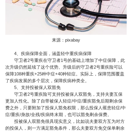
来源：pixabay
4、疾病保障全面，涵盖轻中重疾病保障
守卫者2号重疾在守卫者1号的基础上增加了中症保障，此
次升级仍然延续了这个优势。升级后的守卫者2号重疾险可以
保障108种重疾+25种中症+40种轻症。实际上，保障范围覆盖
了疾病发展的多个层次，保障疾病种类全。
5、支持投被保人双豁免
守卫者2号重疾险可支持投被保人双豁免，支持夫妻互保
更加人性化。除了自带被保人轻症/中症/重疾豁免后期剩余保
费之外，只要附加了投保人豁免权限，那么投保人罹患轻症/中
症/重疾/身故/全残/疾病终末期，也可以豁免剩余保费。
投被保人双豁免很具现实意义，比如说夫妻双方互为对方
的投保人，则一方满足豁免条件，那么夫妻双方免交保单剩余