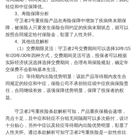
轻症和中症保障优。
3、寿险保障分析
守卫者2号重疾险产品在寿险保障中增加了疾病终末期保
障，被保险人只要发生保险合同约定的疾病末期状态，就可以
按照合同规定给付保险金，彰显了人性关怀。
4、其他信息解析
（1）交费期限灵活：守卫者2号交费期间可以选择10年/15
年/20年/30年四种方式，交费期间灵活可选，投保者可以根据
实际经济状况选择选择交费期间，合理布局保险规划，确定年
交保费不会影响基本生活。
（2）等待期内出险优势明显：该款产品等待期内发生合
同规定的轻症和中症，保险公司不承担轻症或中症疾病保险责
任，合同继续有效，该项保障优势明显，保障了投保者的权
益。
守卫者2号重疾险条款解析可知，产品重疾保额会递增，
亮点十足，且中症和轻症不分组无间隔期可以多次赔付，设计
十分贴心，另外中症以及轻症等待期内出险优势明显，彰显了
人性关怀。通过条款解析可知守卫者2号重疾险是一款性价比