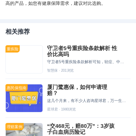
高的产品，如您有健康保障需求，建议对比选购。
相关推荐
守卫者5号重疾险条款解析 性
重疾险
价比高吗
守卫者5号重疾险条款解析可知，轻症、中症和重疾共享6次赔付，并且重疾赔付后轻症和中症保障不终止，获赔概率更高。
智慧保
·
201
浏览
厦门鹭惠保，如何申请理
惠民保指南
赔？
这几个月来，有不少人咨询星球君，万一生病了，厦门鹭惠保要如何申请理赔？今天星球君就以问答的方式跟大家说说，如果觉得实用的朋友，可以转发给身边的亲朋好友~
星球君
·
1980
浏览
“交468元，赔80万”：3岁孩
理赔案例
子白血病历险记