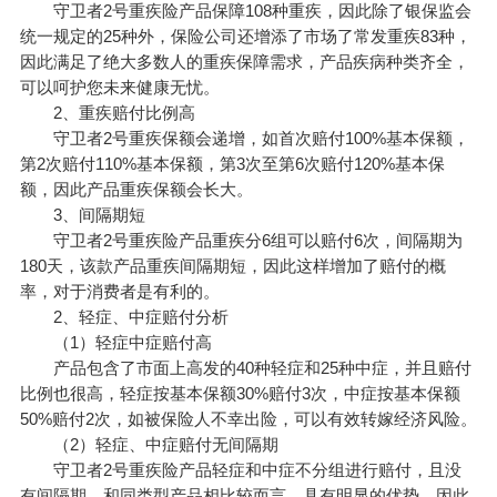
守卫者2号重疾险产品保障108种重疾，因此除了银保监会
统一规定的25种外，保险公司还增添了市场了常发重疾83种，
因此满足了绝大多数人的重疾保障需求，产品疾病种类齐全，
可以呵护您未来健康无忧。
2、重疾赔付比例高
守卫者2号重疾保额会递增，如首次赔付100%基本保额，
第2次赔付110%基本保额，第3次至第6次赔付120%基本保
额，因此产品重疾保额会长大。
3、间隔期短
守卫者2号重疾险产品重疾分6组可以赔付6次，间隔期为
180天，该款产品重疾间隔期短，因此这样增加了赔付的概
率，对于消费者是有利的。
2、轻症、中症赔付分析
（1）轻症中症赔付高
产品包含了市面上高发的40种轻症和25种中症，并且赔付
比例也很高，轻症按基本保额30%赔付3次，中症按基本保额
50%赔付2次，如被保险人不幸出险，可以有效转嫁经济风险。
（2）轻症、中症赔付无间隔期
守卫者2号重疾险产品轻症和中症不分组进行赔付，且没
有间隔期，和同类型产品相比较而言，具有明显的优势，因此