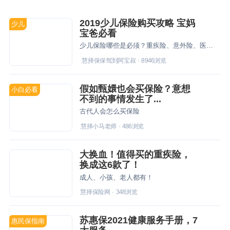
2019少儿保险购买攻略 宝妈
少儿
宝爸必看
少儿保险哪些是必须？重疾险、意外险、医疗险按什么顺序买？不同预算怎么配置？这篇攻略里都有。
慧择保保驾到阿宝叔
·
8946
浏览
假如甄嬛也会买保险？意想
小白必看
不到的事情发生了...
古代人会怎么买保险
慧择小马老师
·
486
浏览
大换血！值得买的重疾险，
换成这6款了！
成人、小孩、老人都有！
慧择保险网
·
348
浏览
苏惠保2021健康服务手册，7
惠民保指南