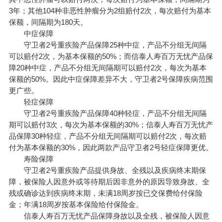
3年；其他104种非恶性肿瘤分为2组赔付2次，每次赔付为基本
保额，间隔期为180天。
中症保障
守卫者2号重疾险产品保障25种中症，产品不分组无间隔
可以赔付2次，为基本保额的50%；而信泰人寿百万无忧产品保
障20种中症，产品不分组无间隔期可以赔付2次，每次为基本
保额的50%。因此中症保障差异不大，守卫者2号保障疾病范围
更广些。
轻症保障
守卫者2号重疾险产品保障40种轻症，产品不分组无间隔
期可以赔付3次，每次为基本保额的30%；信泰人寿百万无忧产
品保障30种轻症，产品不分组无间隔期可以赔付2次，每次赔
付为基本保额的30%，因此两款产品守卫者2号轻症保障更优。
寿险保障
守卫者2号重疾险产品提供身故、全残以及疾病终末期保
障，被保险人因意外或等待期后因非意外的原因导致身故、全
残或确诊达到疾病终末期，未满18周岁按已交保费给付保险
金；年满18周岁按基本保险给付保险金。
信泰人寿百万无忧产品保障身故以及全残，被保险人因意