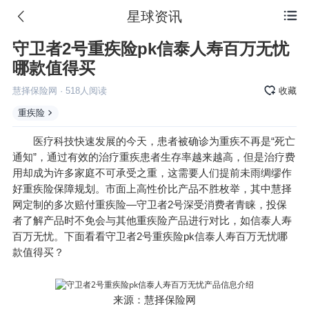
星球资讯

守卫者2号重疾险pk信泰人寿百万无忧
哪款值得买
慧择保险网
·
518
人阅读
收藏
重疾险
医疗科技快速发展的今天，患者被确诊为重疾不再是“死亡
通知”，通过有效的治疗重疾患者生存率越来越高，但是治疗费
用却成为许多家庭不可承受之重，这需要人们提前未雨绸缪作
好重疾险保障规划。市面上高性价比产品不胜枚举，其中慧择
网定制的多次赔付重疾险—守卫者2号深受消费者青睐，投保
者了解产品时不免会与其他重疾险产品进行对比，如信泰人寿
百万无忧。下面看看守卫者2号重疾险pk信泰人寿百万无忧哪
款值得买？
来源：慧择保险网