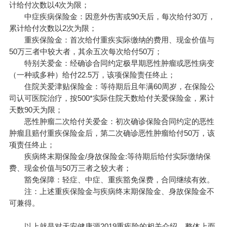
计给付次数以4次为限；
中症疾病保险金：因意外伤害或90天后，每次给付30万，
累计给付次数以2次为限；
重疾保险金：首次给付重疾实际缴纳的费用、现金价值与
50万三者中较大者，其余五次每次给付50万；
特别关爱金：经确诊合同约定极早期恶性肿瘤或恶性病变
（一种或多种）给付22.5万，该项保险责任终止；
住院关爱津贴保险金：等待期后且年满60周岁，在保险公
司认可医院治疗，按500*实际住院天数给付关爱保险金，累计
天数90天为限；
恶性肿瘤二次给付关爱金：初次确诊保险合同约定的恶性
肿瘤且赔付重疾保险金后，第二次确诊恶性肿瘤给付50万，该
项责任终止；
疾病终末期保险金/身故保险金:等待期后给付实际缴纳保
费、现金价值与50万三者之较大者；
豁免保障：轻症、中症、重疾豁免保费，合同继续有效。
注：上述重疾保险金与疾病终末期保险金、身故保险金不
可兼得。
以上就是对天安健康源2019重疾险的相关介绍，整体上而