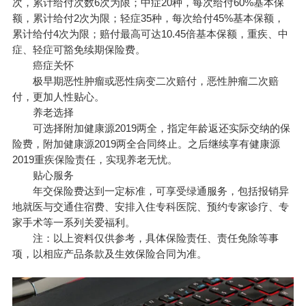
次，累计给付次数6次为限；中症20种，每次给付60%基本保
额，累计给付2次为限；轻症35种，每次给付45%基本保额，
累计给付4次为限；赔付最高可达10.45倍基本保额，重疾、中
症、轻症可豁免续期保险费。
癌症关怀
极早期恶性肿瘤或恶性病变二次赔付，恶性肿瘤二次赔
付，更加人性贴心。
养老选择
可选择附加健康源2019两全，指定年龄返还实际交纳的保
险费，附加健康源2019两全合同终止。之后继续享有健康源
2019重疾保险责任，实现养老无忧。
贴心服务
年交保险费达到一定标准，可享受绿通服务，包括报销异
地就医与交通住宿费、安排入住专科医院、预约专家诊疗、专
家手术等一系列关爱福利。
注：以上资料仅供参考，具体保险责任、责任免除等事
项，以相应产品条款及生效保险合同为准。