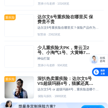
慧择小马老师
·
1014
浏览
达尔文6号重疾险在哪里买 保
重疾险
费贵不贵
达尔文6号重疾险在哪里买？保险产品作为互联网专属，仅支持在网上投保。
智慧保
·
2362
浏览
少儿重疾险大PK，青云卫2
号、小淘气1号、大黄蜂7
号、小青龙，哪款好？
在线
神仙打架
咨询
慧择小马老师
·
934
浏览
推荐
6
文章
深扒热卖重疾险：达尔文5号
重疾险
VS超级玛丽4号，猫腻还真不
少！
达尔文5号 or 超级玛丽4号，重疾险选哪个好？
保险马探长
·
1688
浏览