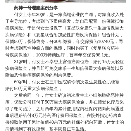
药神一号
理赔案例分享
付女士今年30岁，是一家高端企业的白领，对家庭收入处
于主导地位，考虑到当下重疾高发，给自己配置一份保障抵御
疾病风险。于是付女士投保了《复星联合
康乐一生加倍保重大
疾病保险
》和《复星联合附加恶性肿瘤疾病保险》组合计划，
保额50万，保障终身，分30年缴费，年交保费为10740元，同
时考虑到恶性肿瘤方面的保障，同时购买了《复星联合药神一
号疾病保险》，100万特药医疗，首年年交保费98.1元。
31岁时，付女士不幸患上宫颈癌原位癌，赔付15万元轻症
疾病保险金，并且即可免交康乐一生加倍保重大疾病保险以及
附加恶性肿瘤疾病保险的剩余保费。
60岁时，付女士在三甲医院确诊初次发生急性心肌梗塞，
赔付50万元重大疾病保险金；
之后的同一年，付女士确诊初次发生非小细胞肺癌恶性肿
瘤，保险公司赔付了50万重大疾病保险金，并在接受化疗后采
取了靶向治疗，之后两年内累计使用院内社保内靶向药病通过
事后理赔给付8万元特药医疗费用保险金。在院外指定药房直
接领取使用了累计价值40余万元的社保外靶向药后，付女士的
病情得到了有效控制，基本恢复正常生活。