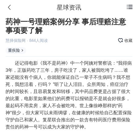
星球资讯

药神一号理赔案例分享 事后理赔注意
事项要了解
慧择保险网
·
844
人阅读
收藏
重疾险
还记得电影《我不是药神》中一个阿姨对警察说：“我得病
3年，正版药吃了三年，房子吃没了，家人被我吃垮了……谁
家还能没有个病人，你就能保证自己一辈子不生病吗？我不想
死，我想活着，行吗？ ”听了让人泪目。众所周知，癌症治疗
的时间较长，且容易复发和转移，其中药品费更是占据了很大
的比重，电影里如果他们的药费可以报销是不是就会好很多，
最起码不用卖房，家人不会被吃垮。世上像徐峥那样的“药
神”很少，但大家可以未雨绸缪，在健康的时候给自己配置保险
守护自己和家人。复星联合推出的一款含有特药医疗费用保险
责任的药神一号可以成为大家的守护神。