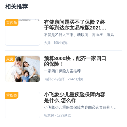
相关推荐
有健康问题买不了保险？终
重疾险
于等到达尔文易核版2021
啦！
不管是乙肝大三阳、糖尿病、高血压、痛风、抑郁症……只要符合要求，统统可以买
大择
·
1984
浏览
预算8000块，配齐一家四口
家庭
的保险！
一家四口保险方案推荐
慧择小马老师
·
27423
浏览
小飞象少儿重疾险保障内容
重疾险
是什么 怎么样
小飞象少儿重疾险保障内容由必选责任和可选责任组成，产品兼顾轻症、中症、重疾、特定重疾多个疾病形态，实用性强。
智慧保
·
1229
浏览