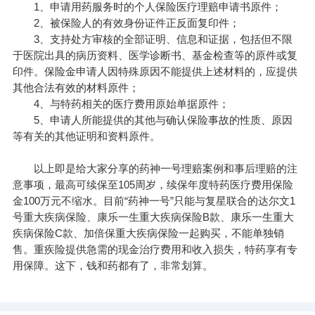
1、申请用药服务时的个人保险医疗理赔申请书原件；
2、被保险人的有效身份证件正反面复印件；
3、支持处方审核的全部证明、信息和证据，包括但不限
于医院出具的病历资料、医学诊断书、基金检查等的原件或复
印件。保险金申请人因特殊原因不能提供上述材料的，应提供
其他合法有效的材料原件；
4、与特药相关的医疗费用原始单据原件；
5、申请人所能提供的其他与确认保险事故的性质、原因
等有关的其他证明和资料原件。
以上即是给大家分享的药神一号理赔案例和事后理赔的注
意事项，最高可续保至105周岁，续保年度特药医疗费用保险
金100万元不缩水。目前“药神一号”只能与复星联合的
达尔文1
号重大疾病保险
、
康乐一生重大疾病保险B款
、
康乐一生重大
疾病保险C款
、加倍保重大疾病保险一起购买，不能单独销
售。重疾险提供急需的现金治疗费用和收入损失，特药享有专
用保障。这下，钱和药都有了，非常划算。