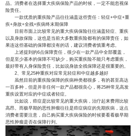
品。消费者在选择重大疾病保险产品的时候，一定不能忽视保
险责任。
一款优质的重疾险产品往往涵盖这些责任：轻症+中症+重
疾+身故+全残+疾病终末期保障
目前市面上比较常见的重大疾病保险往往涵盖轻症、重疾
以及身故保险，这也是当前大多数重疾险都有的保障责任，如
果连这些基础的保障都没有的话，建议消费者慎重考虑。
上述提到的6点保障责任，很少在一款产品中全部覆盖，
但是至少基本的保障不可缺少，购买重疾险不能只考虑重疾，
最好带有人身保险责任，比如说身故全残保障还是很重要的。
2、常见25种重疾对应常见轻症和中症越多越好
虽然目前的重疾险保障的疾病种类都很多，有的甚至高达
一百多种，但是并非任何一款产品都很良心，将25种常见高发
重疾设置对应的中症或者轻症。
比如说，癌症是比较常见的重大疾病，治疗起来费用比较
高昂。而极早期的恶性肿瘤往往是癌症病症的先期疾病，这点
消费者需要注意，自己购买重大疾病保险的时候要看看极早期
恶性肿瘤是否在保障行列。