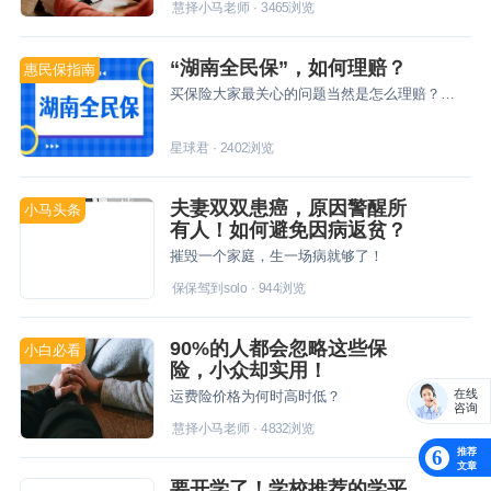
慧择小马老师
·
3465
浏览
“湖南全民保”，如何理赔？
惠民保指南
买保险大家最关心的问题当然是怎么理赔？今天星球君就和大家聊一聊理赔那些事儿~
星球君
·
2402
浏览
夫妻双双患癌，原因警醒所
小马头条
有人！如何避免因病返贫？
摧毁一个家庭，生一场病就够了！
保保驾到solo
·
944
浏览
90%的人都会忽略这些保
小白必看
险，小众却实用！
在线
运费险价格为何时高时低？
咨询
慧择小马老师
·
4832
浏览
推荐
6
文章
要开学了！学校推荐的学平