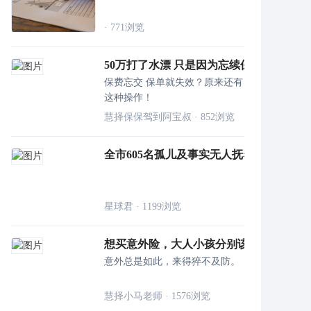
·
771
浏览
50万打了水漂 只是因为忘续保费
保费忘交 保单就失效？原来还有
这种操作！
慧择保保驾到阿宝叔
·
852
浏览
全市605名孤儿及事实无人抚养儿童免费获赠
星球君
·
1199
浏览
想买意外险，大人小孩分别该怎么挑？
意外总是如此，来得猝不及防。
慧择小马老师
·
1576
浏览