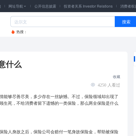
询
网址导航
公开信息披露
投资者关系 Investor Relations
消费者权

搜索
热搜：
意什么
收藏
4250
人看过
能够尽善尽美，多少存在一丝缺憾。不过，保险领域却出现了
顾生死，不给消费者留下遗憾的一类保险，那么两全保险是什么
保险人身故之后，保险公司会赔付一笔身故保险金，帮助被保险