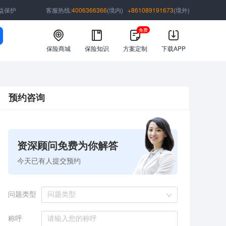
益保护
客服热线:
4006366366
(境内)
+861089191673
(境外)
免费
保险商城
保险知识
方案定制
下载APP
预约咨询
资深顾问免费为你解答
今天已有
人提交预约
问题类型
问题类型
称呼