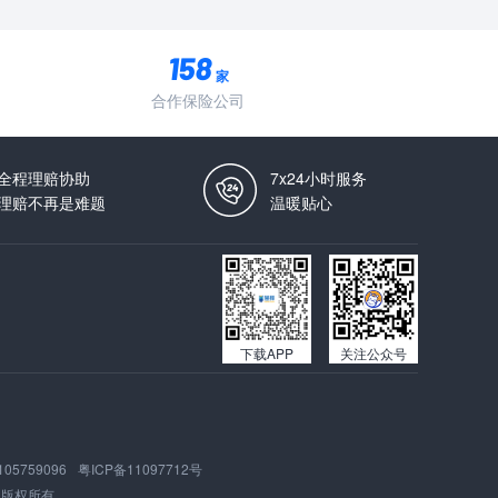
家
合作保险公司
全程理赔协助
7x24小时服务
理赔不再是难题
温暖贴心
下载APP
关注公众号
105759096
粤ICP备11097712号
版权所有