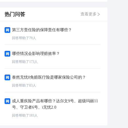
热门问答
查看更多
第三方责任险的保障责任有哪些？
回答帮助了
79
人
哪些情况会影响理赔效率？
回答帮助了
173
人
泰然无忧0免赔医疗险是哪家保险公司的？
回答帮助了
83
人
成人重疾险产品有哪些？达尔文9号、超级玛丽11
号、守卫者6号、i无忧2.0
回答帮助了
183
人