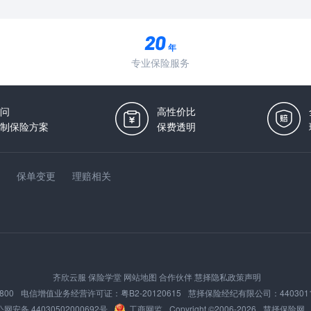
年
专业保险服务
问
高性价比
制保险方案
保费透明
保单变更
理赔相关
齐欣云服
保险学堂
网站地图
合作伙伴
慧择隐私政策声明
800
电信增值业务经营许可证：
粤B2-20120615
慧择保险经纪有限公司：
440301
网安备 44030502000692号
工商网监
Copyright ©2006-
2026
慧择保险网