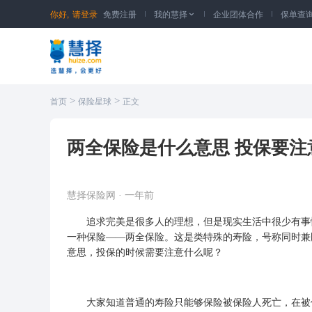
你好,
请登录
免费注册
我的慧择
企业团体合作
保单查

>
>
首页
保险星球
正文
两全保险是什么意思 投保要注
慧择保险网
·
一年前
追求完美是很多人的理想，但是现实生活中很少有事情
一种保险——两全保险。这是类特殊的寿险，号称同时兼
意思，投保的时候需要注意什么呢？
大家知道普通的
寿险
只能够保险被保险人死亡，在被