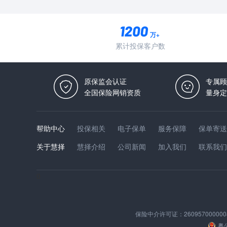
万+
累计投保客户数
原保监会认证
专属顾
全国保险网销资质
量身定
帮助中心
投保相关
电子保单
服务保障
保单寄送
关于慧择
慧择介绍
公司新闻
加入我们
联系我们
0
保险中介许可证：
260957000000
粤公