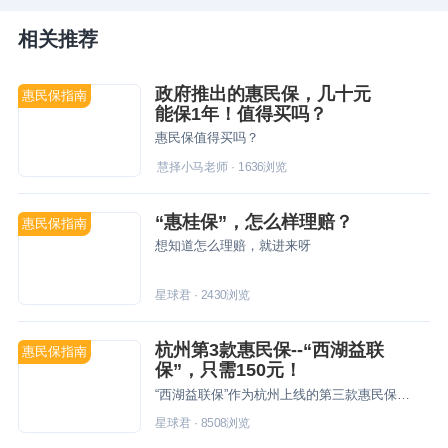
相关推荐
政府推出的惠民保，几十元
惠民保指南
能保1年！值得买吗？
惠民保值得买吗？
慧择小马老师
·
1636
浏览
“惠桂保”，怎么样理赔？
惠民保指南
想知道怎么理赔，就进来呀
星球君
·
2430
浏览
杭州第3款惠民保--“西湖益联
惠民保指南
保”，只需150元！
“西湖益联保”作为杭州上线的第三款惠民保险，为了让杭州的朋友能更全面了解它，星球君今天特地给大家聊聊！
星球君
·
8508
浏览